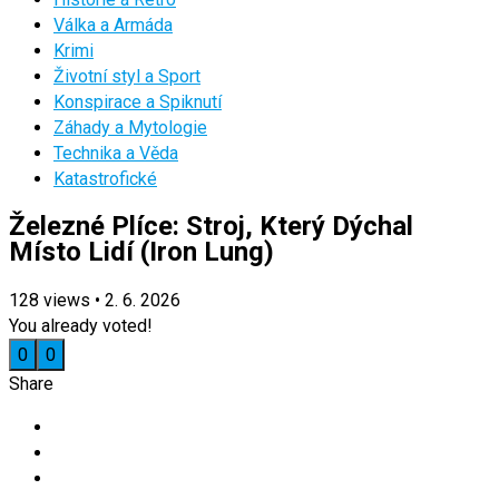
Válka a Armáda
Krimi
Životní styl a Sport
Konspirace a Spiknutí
Záhady a Mytologie
Technika a Věda
Katastrofické
Železné Plíce: Stroj, Který Dýchal
Místo Lidí (Iron Lung)
128
views
•
2. 6. 2026
You already voted!
0
0
Share