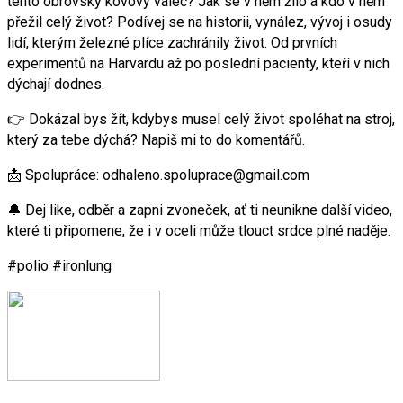
tento obrovský kovový válec? Jak se v něm žilo a kdo v něm
přežil celý život? Podívej se na historii, vynález, vývoj i osudy
lidí, kterým železné plíce zachránily život. Od prvních
experimentů na Harvardu až po poslední pacienty, kteří v nich
dýchají dodnes.
👉 Dokázal bys žít, kdybys musel celý život spoléhat na stroj,
který za tebe dýchá? Napiš mi to do komentářů.
📩 Spolupráce: odhaleno.spoluprace@gmail.com
🔔 Dej like, odběr a zapni zvoneček, ať ti neunikne další video,
které ti připomene, že i v oceli může tlouct srdce plné naděje.
#polio #ironlung