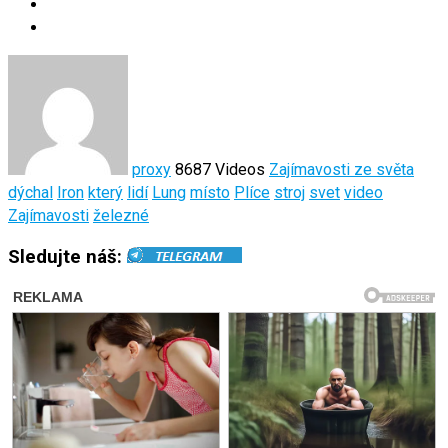
proxy
8687 Videos
Zajímavosti ze světa
dýchal
Iron
který
lidí
Lung
místo
Plíce
stroj
svet
video
Zajímavosti
železné
Sledujte náš: