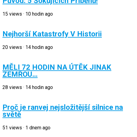
Původ: 5 Šokujících Příběhů!
15
views
·
10 hodin ago
Nejhorší Katastrofy V Historii
20
views
·
14 hodin ago
MĚLI 72 HODIN NA ÚTĚK JINAK
ZEMŘOU…
28
views
·
14 hodin ago
Proč je ranvej nejsložitější silnice na
světě
51
views
·
1 dnem ago