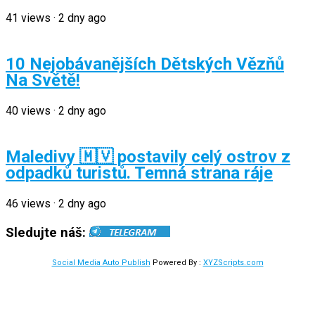
41
views
·
2 dny ago
10 Nejobávanějších Dětských Vězňů
Na Světě!
40
views
·
2 dny ago
Maledivy 🇲🇻 postavily celý ostrov z
odpadků turistů. Temná strana ráje
46
views
·
2 dny ago
Sledujte náš:
Social Media Auto Publish
Powered By :
XYZScripts.com