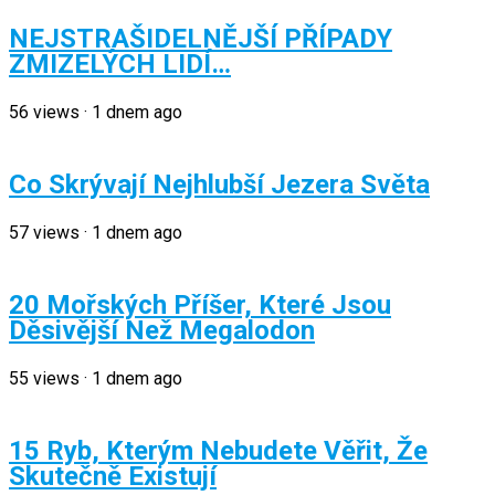
NEJSTRAŠIDELNĚJŠÍ PŘÍPADY
ZMIZELÝCH LIDÍ…
56
views
·
1 dnem ago
Co Skrývají Nejhlubší Jezera Světa
57
views
·
1 dnem ago
20 Mořských Příšer, Které Jsou
Děsivější Než Megalodon
55
views
·
1 dnem ago
15 Ryb, Kterým Nebudete Věřit, Že
Skutečně Existují