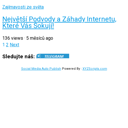
Zajímavosti ze světa
Největší Podvody a Záhady Internetu,
Které Vás Šokují!
136
views
·
5 měsíců ago
Stránkování
1
2
Next
příspěvků
Sledujte náš:
Social Media Auto Publish
Powered By :
XYZScripts.com