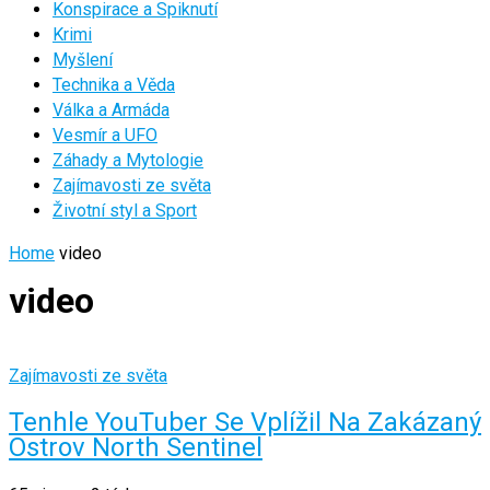
Konspirace a Spiknutí
Krimi
Myšlení
Technika a Věda
Válka a Armáda
Vesmír a UFO
Záhady a Mytologie
Zajímavosti ze světa
Životní styl a Sport
Home
video
video
Zajímavosti ze světa
Tenhle YouTuber Se Vplížil Na Zakázaný
Ostrov North Sentinel