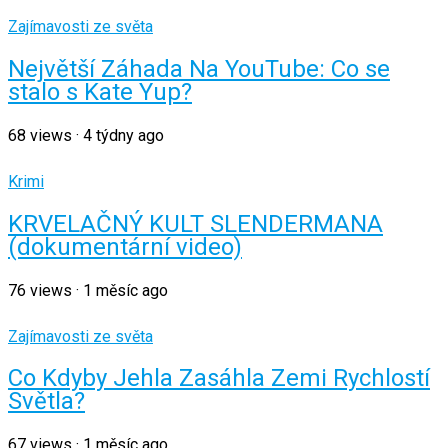
Zajímavosti ze světa
Největší Záhada Na YouTube: Co se
stalo s Kate Yup?
68
views
·
4 týdny ago
Krimi
KRVELAČNÝ KULT SLENDERMANA
(dokumentární video)
76
views
·
1 měsíc ago
Zajímavosti ze světa
Co Kdyby Jehla Zasáhla Zemi Rychlostí
Světla?
67
views
·
1 měsíc ago