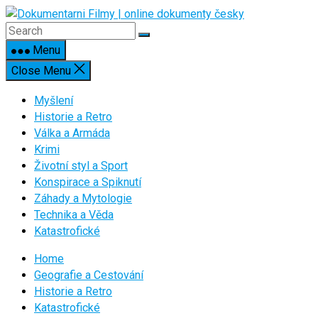
Skip
to
content
Menu
Close Menu
Myšlení
Historie a Retro
Válka a Armáda
Krimi
Životní styl a Sport
Konspirace a Spiknutí
Záhady a Mytologie
Technika a Věda
Katastrofické
Home
Geografie a Cestování
Historie a Retro
Katastrofické