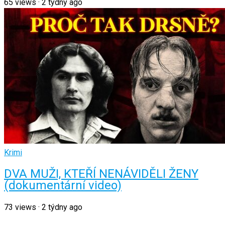
65
views
·
2 týdny ago
Krimi
DVA MUŽI, KTEŘÍ NENÁVIDĚLI ŽENY
(dokumentární video)
73
views
·
2 týdny ago