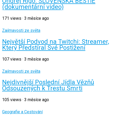
Ondrej Rigo: SLOVENSKÁ BESTIE
(dokumentární video)
171
views
·
3 měsíce ago
Zajímavosti ze světa
Největší Podvod na Twitchi: Streamer,
Který Předstíral Své Postižení
107
views
·
3 měsíce ago
Zajímavosti ze světa
Nejdivnější Poslední Jídla Vězňů
Odsouzených k Trestu Smrti
105
views
·
3 měsíce ago
Geografie a Cestování