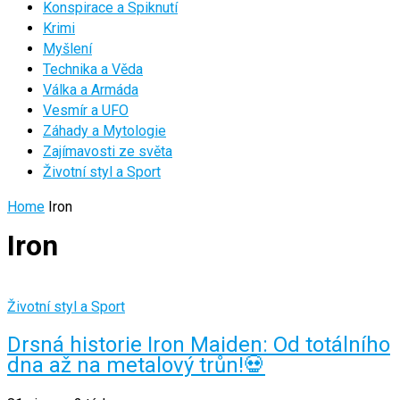
Konspirace a Spiknutí
Krimi
Myšlení
Technika a Věda
Válka a Armáda
Vesmír a UFO
Záhady a Mytologie
Zajímavosti ze světa
Životní styl a Sport
Home
Iron
Iron
Životní styl a Sport
Drsná historie Iron Maiden: Od totálního
dna až na metalový trůn!💀