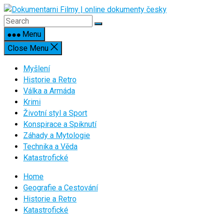
Skip
to
content
Menu
Close Menu
Myšlení
Historie a Retro
Válka a Armáda
Krimi
Životní styl a Sport
Konspirace a Spiknutí
Záhady a Mytologie
Technika a Věda
Katastrofické
Home
Geografie a Cestování
Historie a Retro
Katastrofické