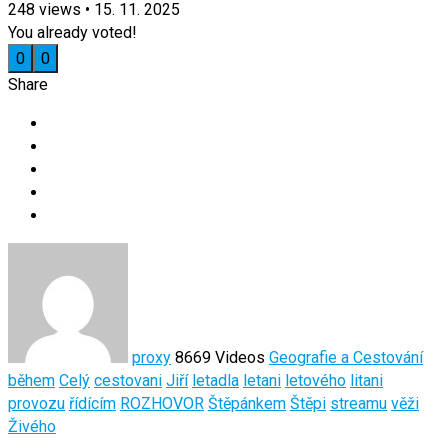
248
views
•
15. 11. 2025
You already voted!
0
0
Share
proxy
8669 Videos
Geografie a Cestování
během
Celý
cestovani
Jiří
letadla
letani
letového
litani
provozu
řídícím
ROZHOVOR
Štěpánkem
Štěpi
streamu
věži
Živého