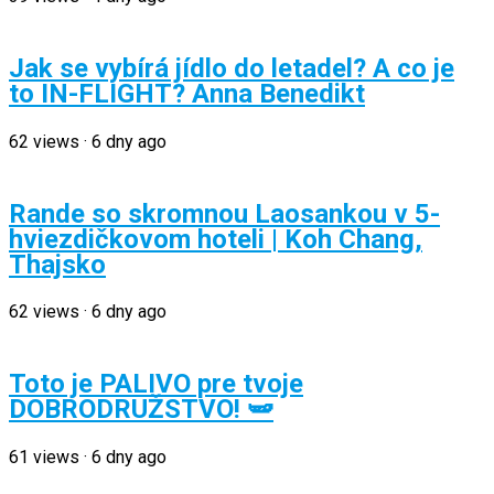
Jak se vybírá jídlo do letadel? A co je
to IN-FLIGHT? Anna Benedikt
62
views
·
6 dny ago
Rande so skromnou Laosankou v 5-
hviezdičkovom hoteli | Koh Chang,
Thajsko
62
views
·
6 dny ago
Toto je PALIVO pre tvoje
DOBRODRUŽSTVO! 🫛
61
views
·
6 dny ago