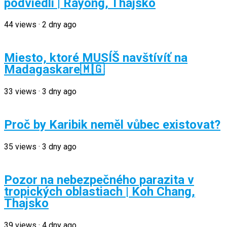
podviedli | Rayong, Thajsko
44
views
·
2 dny ago
Miesto, ktoré MUSÍŠ navštívíť na
Madagaskare🇲🇬
33
views
·
3 dny ago
Proč by Karibik neměl vůbec existovat?
35
views
·
3 dny ago
Pozor na nebezpečného parazita v
tropických oblastiach | Koh Chang,
Thajsko
39
views
·
4 dny ago