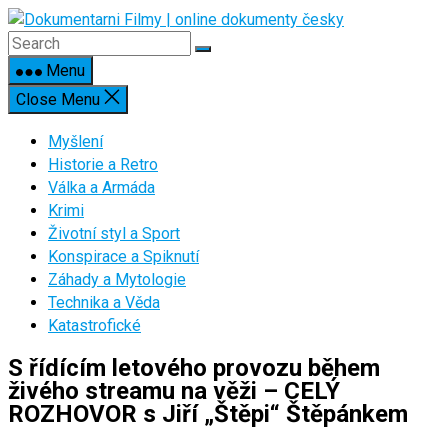
Skip
to
content
Menu
Close Menu
Myšlení
Historie a Retro
Válka a Armáda
Krimi
Životní styl a Sport
Konspirace a Spiknutí
Záhady a Mytologie
Technika a Věda
Katastrofické
S řídícím letového provozu během
živého streamu na věži – CELÝ
ROZHOVOR s Jiří „Štěpi“ Štěpánkem