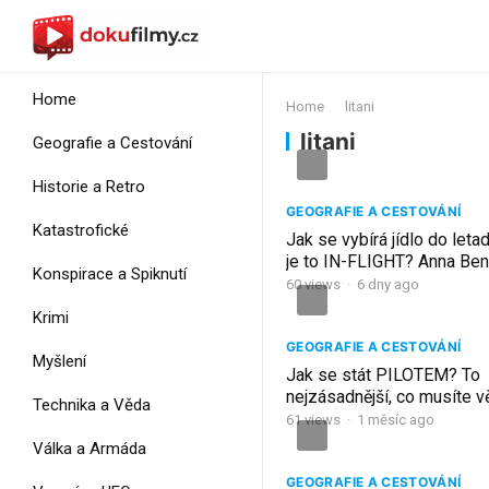
Home
Home
litani
litani
Geografie a Cestování
Historie a Retro
GEOGRAFIE A CESTOVÁNÍ
Katastrofické
Jak se vybírá jídlo do leta
je to IN-FLIGHT? Anna Ben
Konspirace a Spiknutí
60
views
·
6 dny ago
Krimi
GEOGRAFIE A CESTOVÁNÍ
Myšlení
Jak se stát PILOTEM? To
nejzásadnější, co musíte v
Technika a Věda
začnete! David Hecl
61
views
·
1 měsíc ago
Válka a Armáda
GEOGRAFIE A CESTOVÁNÍ