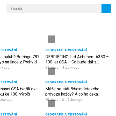
CESTOVÁNÍ
GEOGRAFIE A CESTOVÁNÍ
na palubě Boeingu 787-
DEBRIEFING: Let Airbusem A380 –
ys na lince z Prahy do
100 let ČSA – Co bude dál s
flyRosta?
dny ago
65
views
·
4 týdny ago
CESTOVÁNÍ
GEOGRAFIE A CESTOVÁNÍ
nanci ČSA tvořili dva
Může se stát řídícím letového
u ke 100. výročí
provozu každý? A co ho čeká
během výcviku? Anna Dobrycká
síce ago
96
views
·
2 měsíce ago
CESTOVÁNÍ
GEOGRAFIE A CESTOVÁNÍ