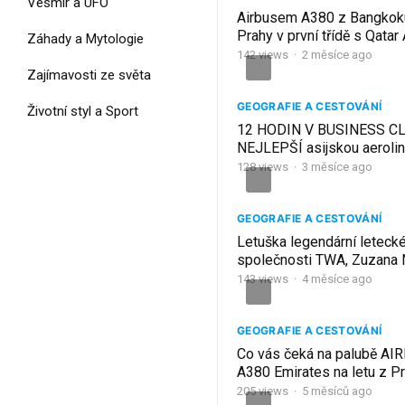
Vesmír a UFO
Airbusem A380 z Bangkok
Prahy v první třídě s Qatar
Záhady a Mytologie
142
views
·
2 měsíce ago
Zajímavosti ze světa
GEOGRAFIE A CESTOVÁNÍ
Životní styl a Sport
12 HODIN V BUSINESS C
NEJLEPŠÍ asijskou aeroli
Cathay Pacific do Hongko
128
views
·
3 měsíce ago
GEOGRAFIE A CESTOVÁNÍ
Letuška legendární leteck
společnosti TWA, Zuzana
143
views
·
4 měsíce ago
GEOGRAFIE A CESTOVÁNÍ
Co vás čeká na palubě AI
A380 Emirates na letu z P
Dubaje?
205
views
·
5 měsíců ago