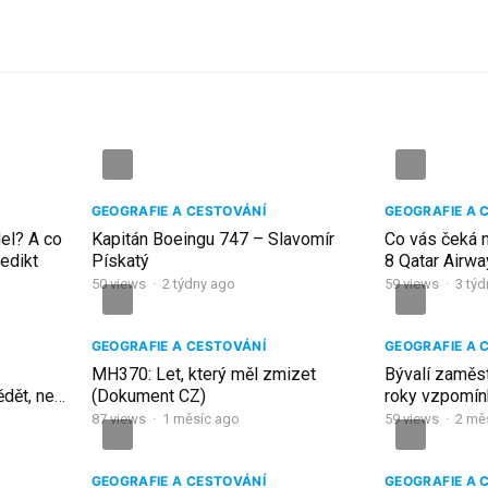
GEOGRAFIE A CESTOVÁNÍ
GEOGRAFIE A 
del? A co
Kapitán Boeingu 747 – Slavomír
Co vás čeká 
edikt
Pískatý
8 Qatar Airwa
Dauhá?
50
views
·
2 týdny ago
59
views
·
3 tý
GEOGRAFIE A CESTOVÁNÍ
GEOGRAFIE A 
MH370: Let, který měl zmizet
Bývalí zaměst
ědět, než
(Dokument CZ)
roky vzpomínk
87
views
·
1 měsíc ago
59
views
·
2 mě
GEOGRAFIE A CESTOVÁNÍ
GEOGRAFIE A 