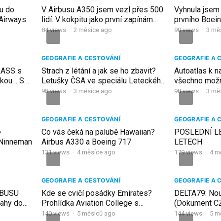
u do
V Airbusu A350 jsem vezl přes 500
Vyhnula jsem 
 Airways
lidí. V kokpitu jako první zapínám
prvního Boein
Windows – Martin Jokl
Letuška Ludm
84
views
·
2 měsíce ago
90
views
·
3 mě
GEOGRAFIE A CESTOVÁNÍ
GEOGRAFIE A 
LASS s
Strach z létání a jak se ho zbavit?
Autoatlas k n
nkou… S
Letušky ČSA ve speciálu Leteckého
všechno možn
ngu
podcastu
kapitán Airb
98
views
·
3 měsíce ago
98
views
·
3 mě
GEOGRAFIE A CESTOVÁNÍ
GEOGRAFIE A 
é
Co vás čeká na palubě Hawaiian?
POSLEDNÍ L
 Ninneman
Airbus A330 a Boeing 717
LETECH
131
views
·
4 měsíce ago
179
views
·
4 m
GEOGRAFIE A CESTOVÁNÍ
GEOGRAFIE A 
RBUSU
Kde se cvičí posádky Emirates?
DELTA79: No
rahy do
Prohlídka Aviation College s
(Dokument C
českým průvodcem Davidem
140
views
·
5 měsíců ago
144
views
·
5 m