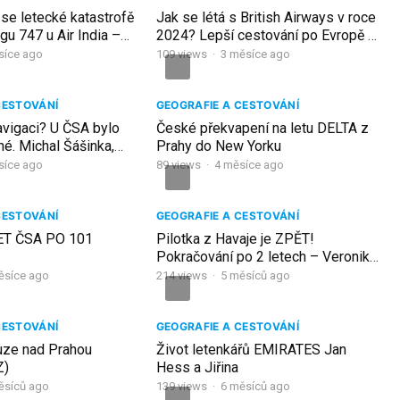
se letecké katastrofě
Jak se létá s British Airways v roce
gu 747 u Air India –
2024? Lepší cestování po Evropě už
ila Vaňková
nebude.
síce ago
109
views
·
3 měsíce ago
CESTOVÁNÍ
GEOGRAFIE A CESTOVÁNÍ
avigaci? U ČSA bylo
České překvapení na letu DELTA z
é. Michal Šášinka,
Prahy do New Yorku
usu A350
síce ago
89
views
·
4 měsíce ago
CESTOVÁNÍ
GEOGRAFIE A CESTOVÁNÍ
ET ČSA PO 101
Pilotka z Havaje je ZPĚT!
Pokračování po 2 letech – Veronika
Benšová
ěsíce ago
214
views
·
5 měsíců ago
CESTOVÁNÍ
GEOGRAFIE A CESTOVÁNÍ
uze nad Prahou
Život letenkářů EMIRATES Jan
Z)
Hess a Jiřina
ěsíců ago
139
views
·
6 měsíců ago