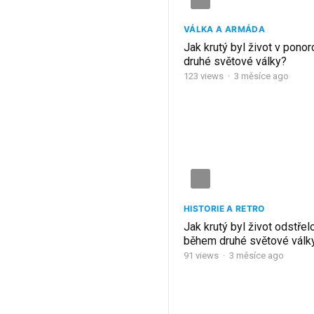
VÁLKA A ARMÁDA
Jak krutý byl život v pono
druhé světové války?
123
views
·
3 měsíce ago
HISTORIE A RETRO
Jak krutý byl život odstře
během druhé světové válk
91
views
·
3 měsíce ago
STRÁNKOVÁNÍ
PŘÍSPĚVKŮ