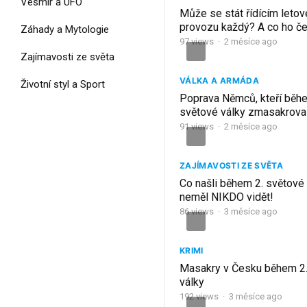
Vesmír a UFO
Může se stát řídícím leto
provozu každý? A co ho č
Záhady a Mytologie
během výcviku? Anna Dob
97
views
·
2 měsíce ago
Zajímavosti ze světa
VÁLKA A ARMÁDA
Životní styl a Sport
Poprava Němců, kteří běh
světové války zmasakroval
americké letce: Rüsselsh
91
views
·
2 měsíce ago
ZAJÍMAVOSTI ZE SVĚTA
Co našli během 2. světové
neměl NIKDO vidět!
86
views
·
3 měsíce ago
KRIMI
Masakry v Česku během 2.
války
192
views
·
3 měsíce ago