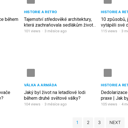
HISTORIE A RETRO
HISTORIE A RE
rce během
Tajemství středověké architektury,
10 způsobů, j
která zachraňovala sedlákům životy
vytápěli své
během zimy
zim
101
views
·
3 měsíce ago
115
views
·
3 m
VÁLKA A ARMÁDA
HISTORIE A RE
lovače
Jaký byl život na letadlové lodi
Dedolarizace 
y?
během druhé světové války?
praxe | Jak b
ekonomický 
104
views
·
3 měsíce ago
105
views
·
4 m
měs
1
2
3
NEXT