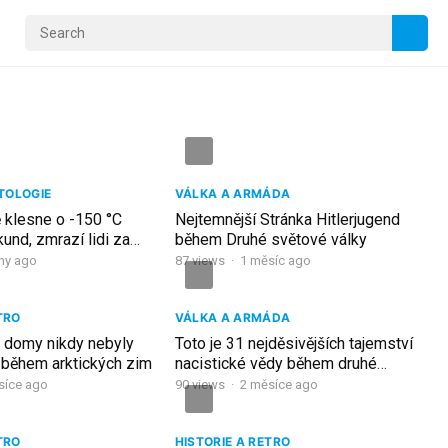
TOLOGIE
VÁLKA A ARMÁDA
 klesne o -150 °C
Nejtemnější Stránka Hitlerjugend
nd, zmrazí lidi za
během Druhé světové války
dny ago
87
views
·
1 měsíc ago
TRO
VÁLKA A ARMÁDA
é domy nikdy nebyly
Toto je 31 nejděsivějších tajemství
 během arktických zim
nacistické vědy během druhé
světové války!
síce ago
90
views
·
2 měsíce ago
TRO
HISTORIE A RETRO