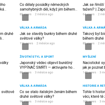
vého
Co dělaly posádky německých
Jak se římští
eká
samohybných děl, když jim během
tažení? | Za
rycká
sovětského průlomu došla munice?
starověkého 
83
views
·
2 měsíce ago
64
views
·
2 mě
VÁLKA A ARMÁDA
VÁLKA A ARM
em druhé
Jak se stavěly bunkry během druhé
Takový byl bí
i
světové války?
během druhé 
eim
116
views
·
2 měsíce ago
83
views
·
2 mě
ŽIVOTNÍ STYL A SPORT
MYŠLENÍ
 války
Japonský vědec objevil buněčný
Nacistické s
VYPÍNAČ SMRTI — aktivujete ho
jak je poznat
zdarma každou noc během spánku
86
views
·
3 měsíce ago
145
views
·
3 m
VÁLKA A ARMÁDA
HISTORIE A RE
 světové
Co se stalo italským ženám během
Tohle ti hist
druhé světové války?
věci, které t
ve STŘEDOV
96
views
·
3 měsíce ago
106
views
·
3 m