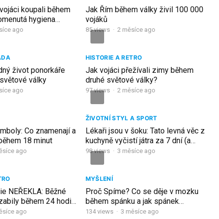
 vojáci koupali během
Jak Řím během války živil 100 000
pomenutá hygiena
vojáků
Říma
síce ago
85
views
·
2 měsíce ago
ÁDA
HISTORIE A RETRO
dný život ponorkáře
Jak vojáci přežívali zimy během
světové války
druhé světové války?
síce ago
97
views
·
2 měsíce ago
ŽIVOTNÍ STYL A SPORT
ymboly: Co znamenají a
Lékaři jsou v šoku: Tato levná věc z
 během 18 minut
kuchyně vyčistí játra za 7 dní (a
spaluje tuk během spánku)
ěsíce ago
98
views
·
3 měsíce ago
TRO
MYŠLENÍ
orie NEŘEKLA: Běžné
Proč Spíme? Co se děje v mozku
ě zabily během 24 hodin
během spánku a jak spánek
ĚKU!
ovlivňuje Zdraví, Paměť a Emoce?
ěsíce ago
134
views
·
3 měsíce ago