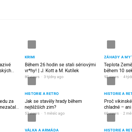
KRIMI
ZÁHADY A MY
razivé
Během 26 hodin se stali sériovými
Teplota Země
ských
vr*hy! | J. Kott a M. Kutílek
během 10 seku
chůze
80
views
·
3 týdny ago
92
views
·
4 tý
HISTORIE A RETRO
HISTORIE A RE
ředu za
Jak se stavěly hrady během
Proč vikinsk
 nezačalo
nejtěžších zim?
chladné – ani
útoku!!
57
views
·
1 měsíc ago
60
views
·
2 mě
VÁLKA A ARMÁDA
HISTORIE A RE