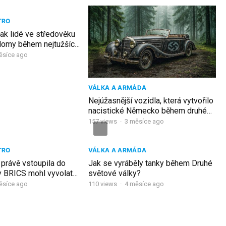
TRO
ak lidé ve středověku
 domy během nejtužších
ěsíce ago
VÁLKA A ARMÁDA
Nejúžasnější vozidla, která vytvořilo
nacistické Německo během druhé
světové války!
157
views
·
3 měsíce ago
TRO
VÁLKA A ARMÁDA
právě vstoupila do
Jak se vyráběly tanky během Druhé
y BRICS mohl vyvolat
světové války?
kolaps USA během 12
ěsíce ago
110
views
·
4 měsíce ago