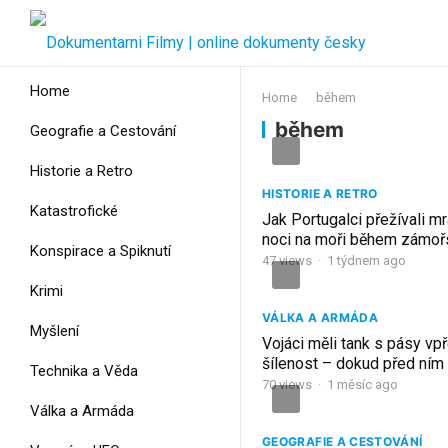
Home
Home
během
během
Geografie a Cestování
Historie a Retro
HISTORIE A RETRO
Katastrofické
Jak Portugalci přežívali m
noci na moři během zámoř
Konspirace a Spiknutí
objevů v roce 1500
47
views
·
1 týdnem ago
Krimi
VÁLKA A ARMÁDA
Myšlení
Vojáci měli tank s pásy vp
šílenost – dokud před ním
Technika a Věda
mizet minové pole během 
70
views
·
1 měsíc ago
Válka a Armáda
GEOGRAFIE A CESTOVÁNÍ