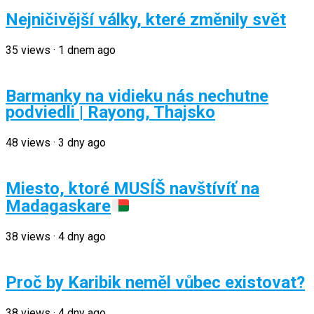
Nejničivější války, které změnily svět
35
views
·
1 dnem ago
Barmanky na vidieku nás nechutne
podviedli | Rayong, Thajsko
48
views
·
3 dny ago
Miesto, ktoré MUSÍŠ navštívíť na
Madagaskare
38
views
·
4 dny ago
Proč by Karibik neměl vůbec existovat?
38
views
·
4 dny ago