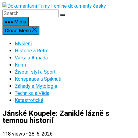
Skip
to
content
Menu
Close Menu
Myšlení
Historie a Retro
Válka a Armáda
Krimi
Životní styl a Sport
Konspirace a Spiknutí
Záhady a Mytologie
Technika a Věda
Katastrofické
Jánské Koupele: Zaniklé lázně s
temnou historií
118
views
•
28. 5. 2026