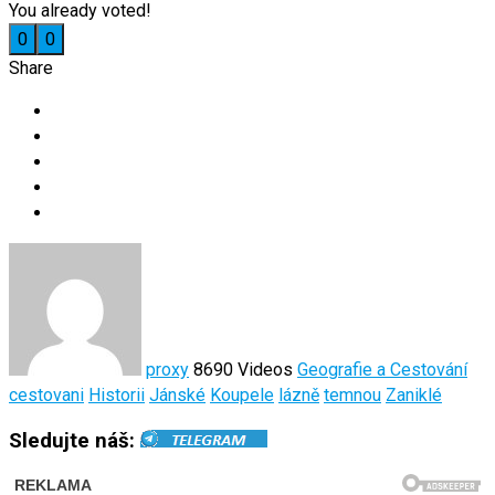
You already voted!
0
0
Share
proxy
8690 Videos
Geografie a Cestování
cestovani
Historii
Jánské
Koupele
lázně
temnou
Zaniklé
Sledujte náš: