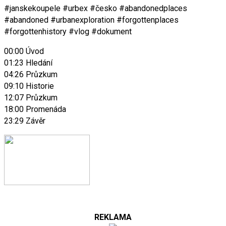
#janskekoupele #urbex #česko #abandonedplaces
#abandoned #urbanexploration #forgottenplaces
#forgottenhistory #vlog #dokument
00:00 Úvod
01:23 Hledání
04:26 Průzkum
09:10 Historie
12:07 Průzkum
18:00 Promenáda
23:29 Závěr
REKLAMA