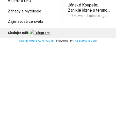
Vesmír a UFO
Jánské Koupele:
Zaniklé lázně s temnou
Záhady a Mytologie
historií
116
views
·
2 měsíce ago
Zajímavosti ze světa
Životní styl a Sport
Sledujte náš:
Social Media Auto Publish
Powered By :
XYZScripts.com