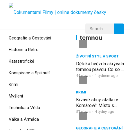
Home
Home
temnou
temnou
Geografie a Cestování
Historie a Retro
ŽIVOTNÍ STYL A SPORT
Katastrofické
Dětská hvězda skrývala
temnou pravdu. Co se jí
Konspirace a Spiknutí
stalo?
44
views
·
1 týdnem ago
Krimi
KRIMI
Myšlení
Krvavé stíny statku v
Komárově: Místo s
Technika a Věda
temnou minulostí děsí
57
views
·
4 týdny ago
dodnes
Válka a Armáda
GEOGRAFIE A CESTOVÁNÍ