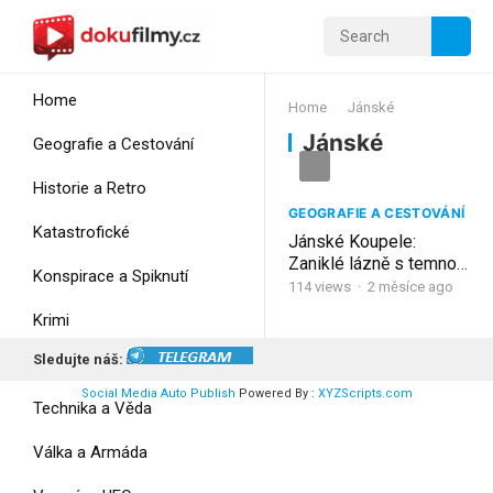
Home
Home
Jánské
Jánské
Geografie a Cestování
Historie a Retro
GEOGRAFIE A CESTOVÁNÍ
Katastrofické
Jánské Koupele:
Zaniklé lázně s temnou
Konspirace a Spiknutí
historií
114
views
·
2 měsíce ago
Krimi
Sledujte náš:
Myšlení
Social Media Auto Publish
Powered By :
XYZScripts.com
Technika a Věda
Válka a Armáda