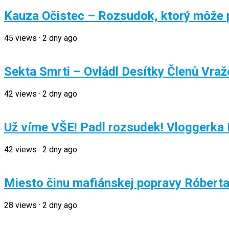
Kauza Očistec – Rozsudok, ktorý môže pr
45
views
·
2 dny ago
Sekta Smrti – Ovládl Desítky Členů Vra
42
views
·
2 dny ago
Už víme VŠE! Padl rozsudek! Vloggerka R
42
views
·
2 dny ago
Miesto činu mafiánskej popravy Róberta
28
views
·
2 dny ago