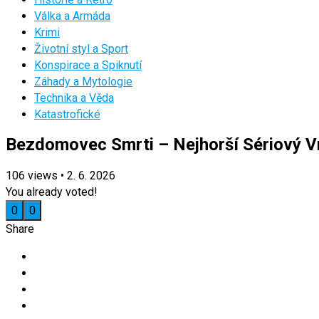
Válka a Armáda
Krimi
Životní styl a Sport
Konspirace a Spiknutí
Záhady a Mytologie
Technika a Věda
Katastrofické
Bezdomovec Smrti – Nejhorší Sériový V
106
views
•
2. 6. 2026
You already voted!
0
0
Share