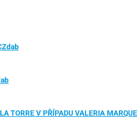
 CZdab
dab
 LA TORRE V PŘÍPADU VALERIA MARQU