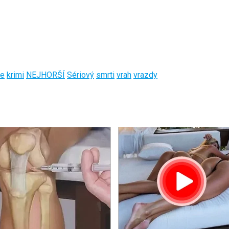
ie
krimi
NEJHORŠÍ
Sériový
smrti
vrah
vrazdy