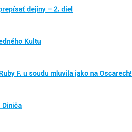
epísať dejiny – 2. diel
žedného Kultu
uby F. u soudu mluvila jako na Oscarech!
 Diniča