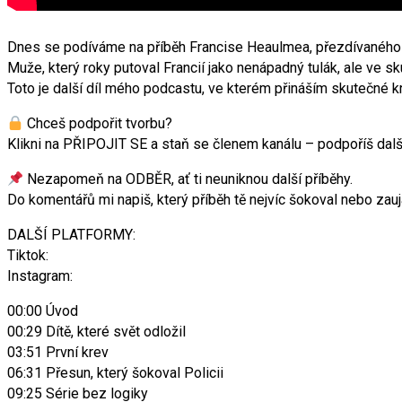
Dnes se podíváme na příběh Francise Heaulmea, přezdívaného
Muže, který roky putoval Francií jako nenápadný tulák, ale ve 
Toto je další díl mého podcastu, ve kterém přináším skutečné kr
Chceš podpořit tvorbu?
Klikni na PŘIPOJIT SE a staň se členem kanálu – podpoříš další
Nezapomeň na ODBĚR, ať ti neuniknou další příběhy.
Do komentářů mi napiš, který příběh tě nejvíc šokoval nebo zauj
DALŠÍ PLATFORMY:
Tiktok:
Instagram:
00:00 Úvod
00:29 Dítě, které svět odložil
03:51 První krev
06:31 Přesun, který šokoval Policii
09:25 Série bez logiky