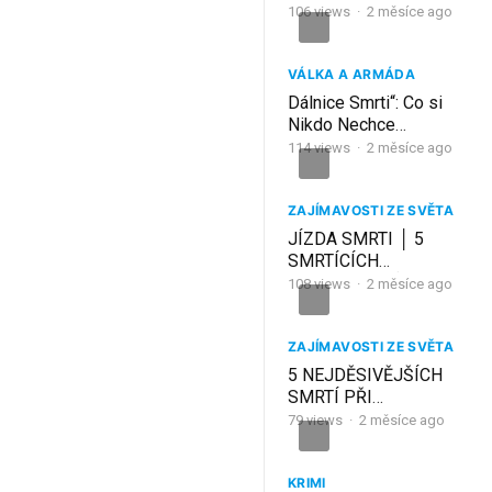
Francie
106
views
·
2 měsíce ago
VÁLKA A ARMÁDA
Dálnice Smrti“: Co si
Nikdo Nechce
Pamatovat z Desert
114
views
·
2 měsíce ago
Storm (Dny 2–38) |
Animovaný Dokument
ZAJÍMAVOSTI ZE SVĚTA
JÍZDA SMRTI │ 5
SMRTÍCÍCH
LIVESTREAMŮ
108
views
·
2 měsíce ago
ZAJÍMAVOSTI ZE SVĚTA
5 NEJDĚSIVĚJŠÍCH
SMRTÍ PŘI
AUTONEHODÁCH
79
views
·
2 měsíce ago
KRIMI