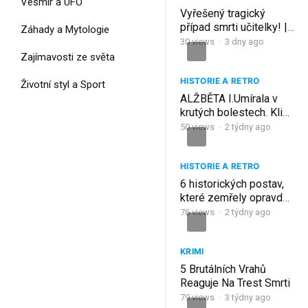
Vesmír a UFO
Vyřešený tragický
případ smrti učitelky! |
Záhady a Mytologie
R. Quinn
30
views
·
3 dny ago
Zajímavosti ze světa
HISTORIE A RETRO
Životní styl a Sport
ALŽBĚTA I.Umírala v
krutých bolestech. Klidu
se nedočkala ani po
50
views
·
2 týdny ago
smrti.
HISTORIE A RETRO
6 historických postav,
které zemřely opravdu
podivnou smrtí
76
views
·
2 týdny ago
KRIMI
5 Brutálních Vrahů
Reaguje Na Trest Smrti
79
views
·
3 týdny ago