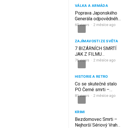
VÁLKA A ARMÁDA
Poprava Japonského
Generála odpovědného
za Bataanský pochod
60
views
·
2 měsíce ago
smrti na Filipínách:
Masaharu Homma
ZAJÍMAVOSTI ZE SVĚTA
7 BIZÁRNÍCH SMRTÍ
JAK Z FILMU
NEZVRATNÝ OSUD!
76
views
·
2 měsíce ago
HISTORIE A RETRO
Co se skutečně stalo
PO Černé smrti –
Historici vám to
81
views
·
2 měsíce ago
neřeknou
KRIMI
Bezdomovec Smrti –
Nejhorší Sériový Vrah