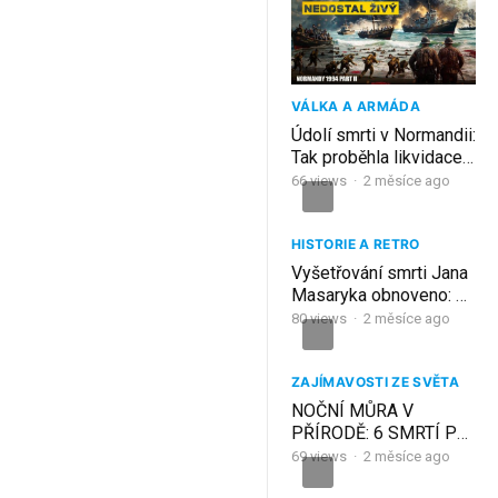
VÁLKA A ARMÁDA
Údolí smrti v Normandii:
Tak proběhla likvidace
nacistů u Falaise, 1944
66
views
·
2 měsíce ago
HISTORIE A RETRO
Vyšetřování smrti Jana
Masaryka obnoveno: S
čím pracuje policie a
80
views
·
2 měsíce ago
koho může usvědčit ze
lži
ZAJÍMAVOSTI ZE SVĚTA
NOČNÍ MŮRA V
PŘÍRODĚ: 6 SMRTÍ PŘI
KEMPU
69
views
·
2 měsíce ago