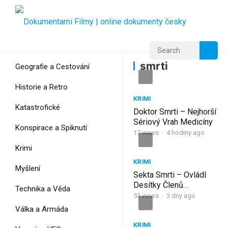
Home
Home
smrti
smrti
Geografie a Cestování
Historie a Retro
KRIMI
Katastrofické
Doktor Smrti – Nejhorší
Sériový Vrah Medicíny
Konspirace a Spiknutí
17
views
·
4 hodiny ago
Krimi
KRIMI
Myšlení
Sekta Smrti – Ovládl
Desítky Členů
Technika a Věda
Vražedného Kultu
53
views
·
3 dny ago
Válka a Armáda
KRIMI