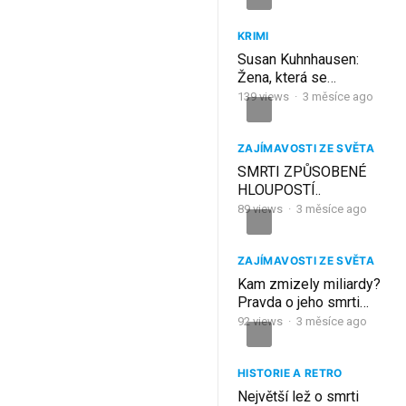
KRIMI
Susan Kuhnhausen:
Žena, která se
postavila smrti, KRIMI
139
views
·
3 měsíce ago
PŘÍBĚH
ZAJÍMAVOSTI ZE SVĚTA
SMRTI ZPŮSOBENÉ
HLOUPOSTÍ..
89
views
·
3 měsíce ago
ZAJÍMAVOSTI ZE SVĚTA
Kam zmizely miliardy?
Pravda o jeho smrti…
92
views
·
3 měsíce ago
HISTORIE A RETRO
Největší lež o smrti