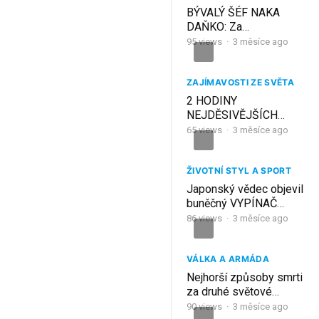
BÝVALÝ ŠÉF NAKA
DAŇKO: Za
rekonštrukciou smrti
95
views
·
3 měsíce ago
Ernesta Valka si stojím
ZAJÍMAVOSTI ZE SVĚTA
2 HODINY
NEJDĚSIVĚJŠÍCH
SMRTÍ ZPŮSOBENÉ
65
views
·
3 měsíce ago
PRANKY
ŽIVOTNÍ STYL A SPORT
Japonský vědec objevil
buněčný VYPÍNAČ
SMRTI — aktivujete ho
86
views
·
3 měsíce ago
zdarma každou noc
během spánku
VÁLKA A ARMÁDA
Nejhorší způsoby smrti
za druhé světové
války?
90
views
·
3 měsíce ago