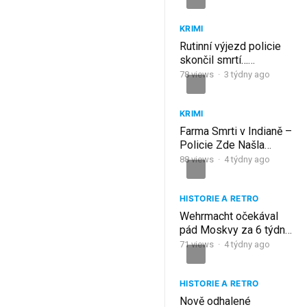
KRIMI
Rutinní výjezd policie
skončil smrtí…
BODYCAM ukazuje
78
views
·
3 týdny ago
noční můru – Ricco
Acevedo
KRIMI
Farma Smrti v Indianě –
Policie Zde Našla
Tisíce Lidských Kostí
88
views
·
4 týdny ago
HISTORIE A RETRO
Wehrmacht očekával
pád Moskvy za 6 týdnů,
místo toho přišla zima
71
views
·
4 týdny ago
smrti
HISTORIE A RETRO
Nově odhalené