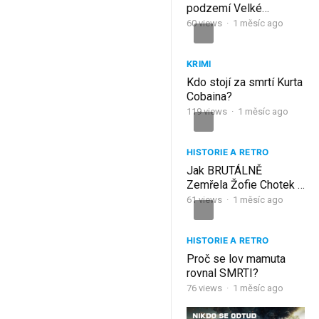
podzemí Velké
Ameriky: Zavalený vlak
60
views
·
1 měsíc ago
ve Štole smrti
KRIMI
Kdo stojí za smrtí Kurta
Cobaina?
119
views
·
1 měsíc ago
HISTORIE A RETRO
Jak BRUTÁLNĚ
Zemřela Žofie Chotek V
Sarajevu? Manželka
61
views
·
1 měsíc ago
Ferdinanda A
POSLEDNÍ Slova Před
Smrtí
HISTORIE A RETRO
Proč se lov mamuta
rovnal SMRTI?
76
views
·
1 měsíc ago