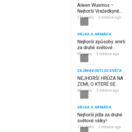
Aileen Wuornos –
Nejhorší Vražedkyně
Ameriky
111
views
·
2 měsíce ago
VÁLKA A ARMÁDA
Nejhorší způsoby smrti
za druhé světové
války?
90
views
·
3 měsíce ago
ZAJÍMAVOSTI ZE SVĚTA
NEJHORŠÍ HRŮZA NA
ZEMI, O KTERÉ SE
MLČÍ
98
views
·
3 měsíce ago
VÁLKA A ARMÁDA
Nejhorší jídla za druhé
světové války!
113
views
·
3 měsíce ago