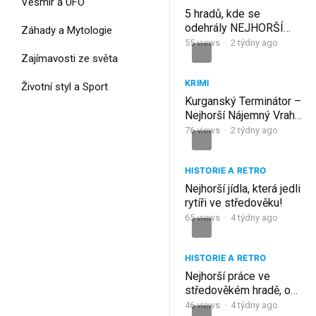
Vesmír a UFO
5 hradů, kde se
odehrály NEJHORŠÍ
Záhady a Mytologie
zrady historie (tohle
55
views
·
2 týdny ago
nikdo nečekal)
Zajímavosti ze světa
KRIMI
Životní styl a Sport
Kurganský Terminátor –
Nejhorší Nájemný Vrah
Ruska
76
views
·
2 týdny ago
HISTORIE A RETRO
Nejhorší jídla, která jedli
rytíři ve středověku!
65
views
·
4 týdny ago
HISTORIE A RETRO
Nejhorší práce ve
středověkém hradě, o
kterých nikdo nemluví!
46
views
·
4 týdny ago