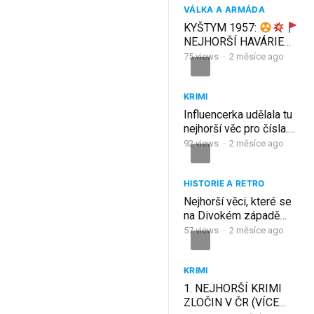
VÁLKA A ARMÁDA
KYŠTYM 1957:
NEJHORŠÍ HAVÁRIE
DO DOB ČERNOBYLU!
75
views
·
2 měsíce ago
KRIMI
Influencerka udělala tu
nejhorší věc pro čísla.
Případ Mackenzie
92
views
·
2 měsíce ago
Shirilla
HISTORIE A RETRO
Nejhorší věci, které se
na Divokém západě
opravdu děly… (filmy ti
57
views
·
2 měsíce ago
lhaly)
KRIMI
1. NEJHORŠÍ KRIMI
ZLOČIN V ČR (VÍCE