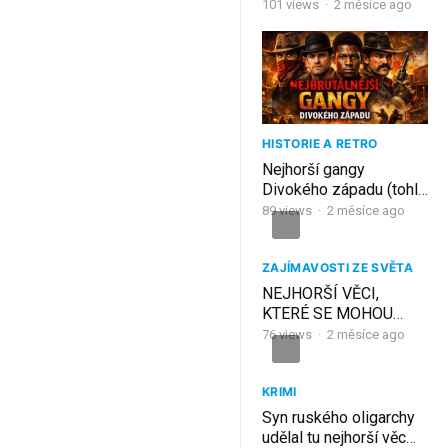
NEŽ 59 OBĚTÍ) –
101
views
·
2 měsíce ago
SÉRIOVÝ VRAH O
KTERÉM JSTE NIKDY
NESLYŠELI
HISTORIE A RETRO
Nejhorší gangy
Divokého západu (tohle
byla čistá hrůza)
89
views
·
2 měsíce ago
ZAJÍMAVOSTI ZE SVĚTA
NEJHORŠÍ VĚCI,
KTERÉ SE MOHOU
STÁT V LETADLE
76
views
·
2 měsíce ago
KRIMI
Syn ruského oligarchy
udělal tu nejhorší věc