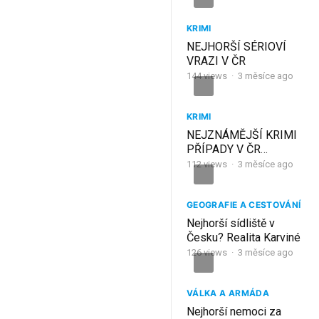
KRIMI
NEJHORŠÍ SÉRIOVÍ
VRAZI V ČR
144
views
·
3 měsíce ago
KRIMI
NEJZNÁMĚJŠÍ KRIMI
PŘÍPADY V ČR
NEJHORŠÍ ZLOČINCI A
112
views
·
3 měsíce ago
JEJICH PŘÍBĚH KRIMI
DOKUMENT
GEOGRAFIE A CESTOVÁNÍ
Nejhorší sídliště v
Česku? Realita Karviné
126
views
·
3 měsíce ago
VÁLKA A ARMÁDA
Nejhorší nemoci za