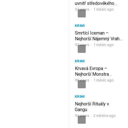
uvnitř středověkého
hradu!
57
views
·
1 měsíc ago
KRIMI
Smrtící Iceman –
Nejhorší Nájemný Vrah
Mafie
97
views
·
1 měsíc ago
KRIMI
Krvavá Evropa –
Nejhorší Monstra
Kontinentu
99
views
·
1 měsíc ago
KRIMI
Nejhorší Rituály v
Gangu
91
views
·
2 měsíce ago