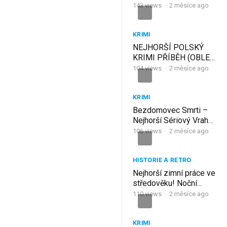
své expřítelkyni! Karina
143
views
·
2 měsíce ago
Zalesová
KRIMI
NEJHORŠÍ POLSKÝ
KRIMI PŘÍBĚH (OBLEK
Z LIDSKÉ KŮŽE) –
104
views
·
2 měsíce ago
Katarzyna Zowada
KRIMI
Bezdomovec Smrti –
Nejhorší Sériový Vrah
Francie
106
views
·
2 měsíce ago
HISTORIE A RETRO
Nejhorší zimní práce ve
středověku! Noční
hlídky, mráz a omrzliny
110
views
·
2 měsíce ago
KRIMI