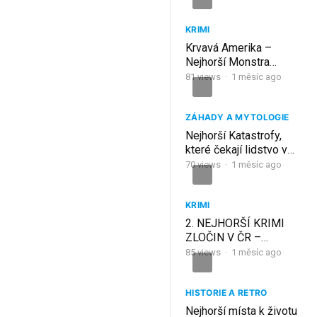
KRIMI
Krvavá Amerika –
Nejhorší Monstra
Kontinentu
81
views
·
1 měsíc ago
ZÁHADY A MYTOLOGIE
Nejhorší Katastrofy,
které čekají lidstvo v
budoucnosti!
70
views
·
1 měsíc ago
KRIMI
2. NEJHORŠÍ KRIMI
ZLOČIN V ČR –
MRAZIVÁ TRAGÉDIE A
85
views
·
1 měsíc ago
ŠOKUJÍCÍ PRAVDA
(KRIMI DOKUMENT)
HISTORIE A RETRO
Nejhorší místa k životu