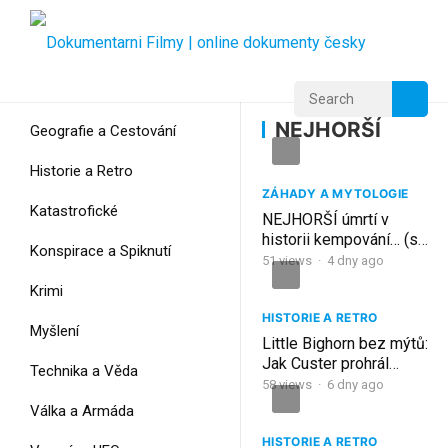
Home
Home
NEJHORŠÍ
NEJHORŠÍ
Geografie a Cestování
Historie a Retro
ZÁHADY A MYTOLOGIE
Katastrofické
NEJHORŠÍ úmrtí v
historii kempování… (s
Konspirace a Spiknutí
důkazy)
51
views
·
4 dny ago
Krimi
HISTORIE A RETRO
Myšlení
Little Bighorn bez mýtů:
Jak Custer prohrál
Technika a Věda
nejhorší bitvu svého
58
views
·
6 dny ago
života
Válka a Armáda
HISTORIE A RETRO