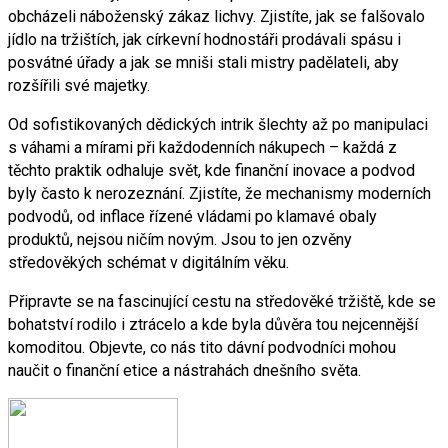
obcházeli náboženský zákaz lichvy. Zjistíte, jak se falšovalo
jídlo na tržištích, jak církevní hodnostáři prodávali spásu i
posvátné úřady a jak se mniši stali mistry padělateli, aby
rozšířili své majetky.
Od sofistikovaných dědických intrik šlechty až po manipulaci
s váhami a mírami při každodenních nákupech – každá z
těchto praktik odhaluje svět, kde finanční inovace a podvod
byly často k nerozeznání. Zjistíte, že mechanismy moderních
podvodů, od inflace řízené vládami po klamavé obaly
produktů, nejsou ničím novým. Jsou to jen ozvěny
středověkých schémat v digitálním věku.
Připravte se na fascinující cestu na středověké tržiště, kde se
bohatství rodilo i ztrácelo a kde byla důvěra tou nejcennější
komoditou. Objevte, co nás tito dávní podvodníci mohou
naučit o finanční etice a nástrahách dnešního světa.