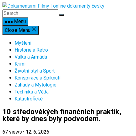
Skip
to
content
Menu
Close Menu
Myšlení
Historie a Retro
Válka a Armáda
Krimi
Životní styl a Sport
Konspirace a Spiknutí
Záhady a Mytologie
Technika a Věda
Katastrofické
10 středověkých finančních praktik,
které by dnes byly podvodem.
67
views
•
12. 6. 2026