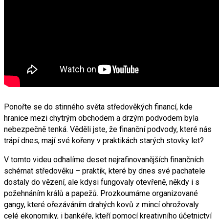
Ponořte se do stinného světa středověkých financí, kde
hranice mezi chytrým obchodem a drzým podvodem byla
nebezpečně tenká. Věděli jste, že finanční podvody, které nás
trápí dnes, mají své kořeny v praktikách starých stovky let?
V tomto videu odhalíme deset nejrafinovanějších finančních
schémat středověku – praktik, které by dnes své pachatele
dostaly do vězení, ale kdysi fungovaly otevřeně, někdy i s
požehnáním králů a papežů. Prozkoumáme organizované
gangy, které ořezáváním drahých kovů z mincí ohrožovaly
celé ekonomiky, i bankéře, kteří pomocí kreativního účetnictví