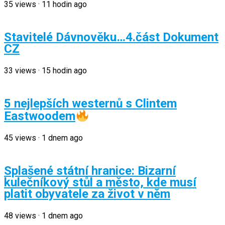
35
views
·
11 hodin ago
Stavitelé Dávnověku…4.část Dokument
CZ
33
views
·
15 hodin ago
5 nejlepších westernů s Clintem
Eastwoodem
45
views
·
1 dnem ago
Splašené státní hranice: Bizarní
kulečníkový stůl a město, kde musí
platit obyvatele za život v něm
48
views
·
1 dnem ago