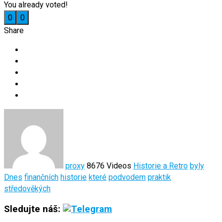
You already voted!
0
0
Share
proxy
8676 Videos
Historie a Retro
byly
Dnes
finančních
historie
které
podvodem
praktik
středověkých
Sledujte náš: