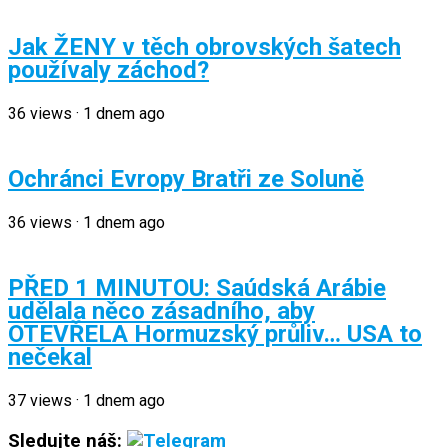
Jak ŽENY v těch obrovských šatech
používaly záchod?
36
views
·
1 dnem ago
Ochránci Evropy Bratři ze Soluně
36
views
·
1 dnem ago
PŘED 1 MINUTOU: Saúdská Arábie
udělala něco zásadního, aby
OTEVŘELA Hormuzský průliv… USA to
nečekal
37
views
·
1 dnem ago
Sledujte náš: