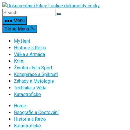
Skip
to
content
Menu
Close Menu
Myšlení
Historie a Retro
Válka a Armáda
Krimi
Životní styl a Sport
Konspirace a Spiknutí
Záhady a Mytologie
Technika a Věda
Katastrofické
Home
Geografie a Cestování
Historie a Retro
Katastrofické