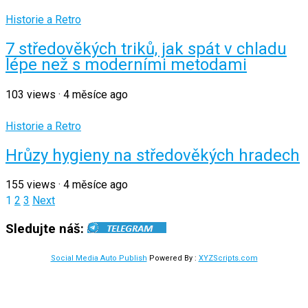
Historie a Retro
7 středověkých triků, jak spát v chladu
lépe než s moderními metodami
103
views
·
4 měsíce ago
Historie a Retro
Hrůzy hygieny na středověkých hradech
155
views
·
4 měsíce ago
Stránkování
1
2
3
Next
příspěvků
Sledujte náš:
Social Media Auto Publish
Powered By :
XYZScripts.com