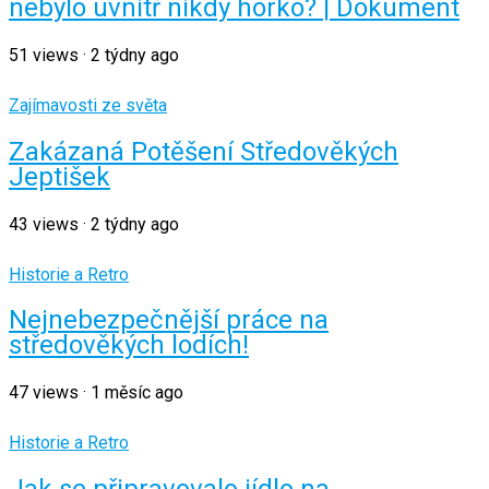
nebylo uvnitř nikdy horko? | Dokument
51
views
·
2 týdny ago
Zajímavosti ze světa
Zakázaná Potěšení Středověkých
Jeptišek
43
views
·
2 týdny ago
Historie a Retro
Nejnebezpečnější práce na
středověkých lodích!
47
views
·
1 měsíc ago
Historie a Retro