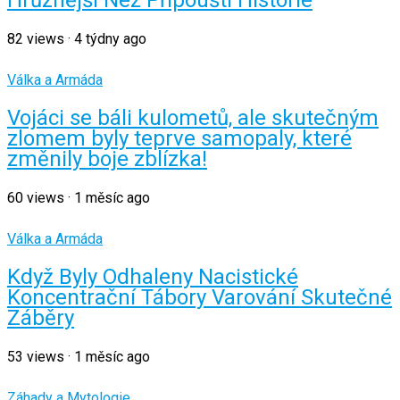
Hrůznější Než Připouští Historie
82
views
·
4 týdny ago
Válka a Armáda
Vojáci se báli kulometů, ale skutečným
zlomem byly teprve samopaly, které
změnily boje zblízka!
60
views
·
1 měsíc ago
Válka a Armáda
Když Byly Odhaleny Nacistické
Koncentrační Tábory Varování Skutečné
Záběry
53
views
·
1 měsíc ago
Záhady a Mytologie