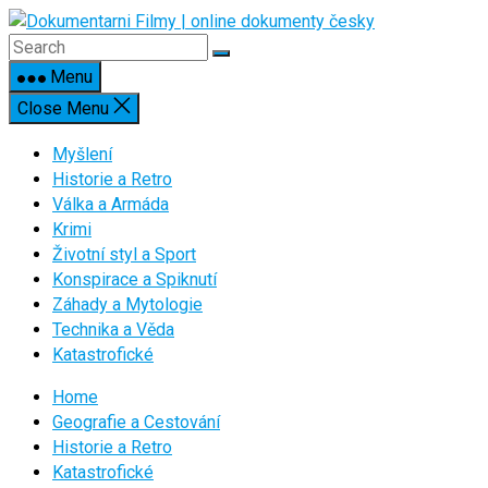
Skip
to
content
Menu
Close Menu
Myšlení
Historie a Retro
Válka a Armáda
Krimi
Životní styl a Sport
Konspirace a Spiknutí
Záhady a Mytologie
Technika a Věda
Katastrofické
Home
Geografie a Cestování
Historie a Retro
Katastrofické