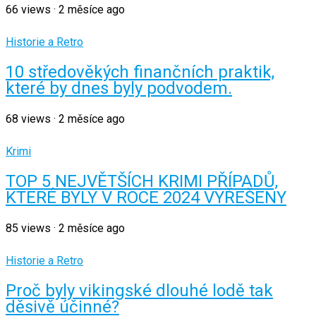
66
views
·
2 měsíce ago
Historie a Retro
10 středověkých finančních praktik,
které by dnes byly podvodem.
68
views
·
2 měsíce ago
Krimi
TOP 5 NEJVĚTŠÍCH KRIMI PŘÍPADŮ,
KTERÉ BYLY V ROCE 2024 VYŘEŠENY
85
views
·
2 měsíce ago
Historie a Retro
Proč byly vikingské dlouhé lodě tak
děsivě účinné?