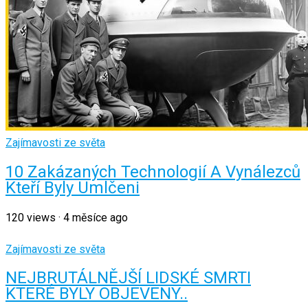
Zajímavosti ze světa
10 Zakázaných Technologií A Vynálezců
Kteří Byly Umlčeni
120
views
·
4 měsíce ago
Zajímavosti ze světa
NEJBRUTÁLNĚJŠÍ LIDSKÉ SMRTI
KTERÉ BYLY OBJEVENY..