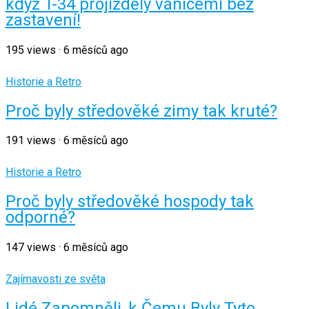
když T-34 projížděly vánicemi bez
zastavení!
195
views
·
6 měsíců ago
Historie a Retro
Proč byly středověké zimy tak kruté?
191
views
·
6 měsíců ago
Historie a Retro
Proč byly středověké hospody tak
odporné?
147
views
·
6 měsíců ago
Zajímavosti ze světa
Lidé Zapomněli, k Čemu Byly Tyto