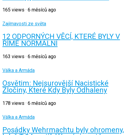
165
views
·
6 měsíců ago
Zajímavosti ze světa
12 ODPORNÝCH VĚCÍ, KTERÉ BYLY V
ŘÍMĚ NORMÁLNÍ
163
views
·
6 měsíců ago
Válka a Armáda
Osvětim: Nejsurovější Nacistické
Zločiny, Které Kdy Byly Odhaleny
178
views
·
6 měsíců ago
Válka a Armáda
Posádky Wehrmachtu byly ohromeny,