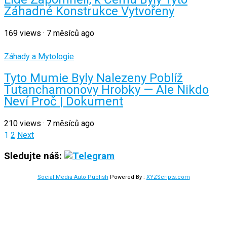
Záhadné Konstrukce Vytvořeny
169
views
·
7 měsíců ago
Záhady a Mytologie
Tyto Mumie Byly Nalezeny Poblíž
Tutanchamonovy Hrobky — Ale Nikdo
Neví Proč | Dokument
210
views
·
7 měsíců ago
Stránkování
1
2
Next
příspěvků
Sledujte náš:
Social Media Auto Publish
Powered By :
XYZScripts.com