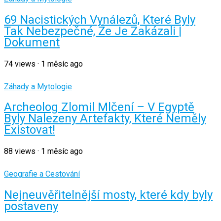
69 Nacistických Vynálezů, Které Byly
Tak Nebezpečné, Že Je Zakázali |
Dokument
74
views
·
1 měsíc ago
Záhady a Mytologie
Archeolog Zlomil Mlčení – V Egyptě
Byly Nalezeny Artefakty, Které Neměly
Existovat!
88
views
·
1 měsíc ago
Geografie a Cestování
Nejneuvěřitelnější mosty, které kdy byly
postaveny