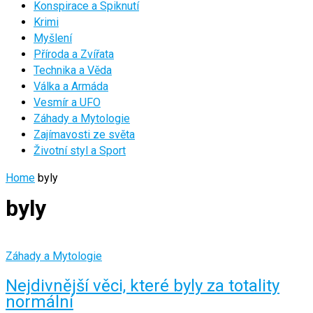
Konspirace a Spiknutí
Krimi
Myšlení
Příroda a Zvířata
Technika a Věda
Válka a Armáda
Vesmír a UFO
Záhady a Mytologie
Zajímavosti ze světa
Životní styl a Sport
Home
byly
byly
Záhady a Mytologie
Nejdivnější věci, které byly za totality
normální