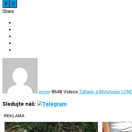
0
0
Share
proxy
8648 Videos
Záhady a Mytologie
LON
Sledujte náš: