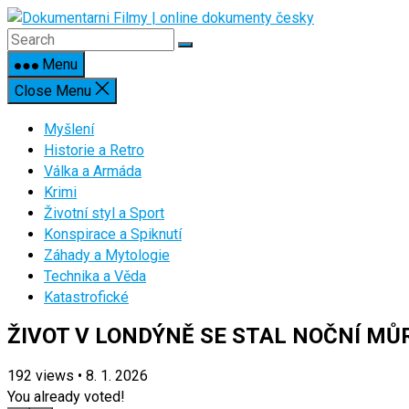
Skip
to
content
Menu
Close Menu
Myšlení
Historie a Retro
Válka a Armáda
Krimi
Životní styl a Sport
Konspirace a Spiknutí
Záhady a Mytologie
Technika a Věda
Katastrofické
ŽIVOT V LONDÝNĚ SE STAL NOČNÍ MŮR
192
views
•
8. 1. 2026
You already voted!