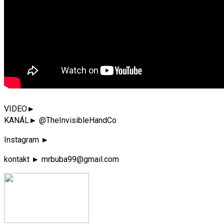
VIDEO►
KANÁL► @TheInvisibleHandCo
Instagram ►
kontakt ► mrbuba99@gmail.com