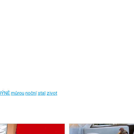
DÝNĚ
můrou
noční
stal
zivot