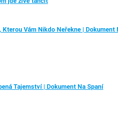
m jde živě tančit
a, Kterou Vám Nikdo Neřekne | Dokument 
ená Tajemství | Dokument Na Spaní