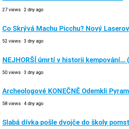
27
views
·
2 dny ago
Co Skrývá Machu Picchu? Nový Laserový
52
views
·
3 dny ago
NEJHORŠÍ úmrtí v historii kempování… 
50
views
·
3 dny ago
Archeologové KONEČNĚ Odemkli Pyramid
58
views
·
4 dny ago
Slabá dívka pošle dvojče do školy pomst