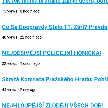
TikTok máma brutálně zabije dceru, poto
15
views
·
8 hodin ago
Co Se Doopravdy Stalo 11. Září? Pravd
48
views
·
22 hodin ago
NEJDĚSIVĚJŠÍ POLICEJNÍ HONIČKA!
32
views
·
1 dnem ago
Skrytá Komnata Pražského Hradu: Pohřb
44
views
·
2 dny ago
NEJHLOUPĚJŠÍ ZLODĚJI VŠECH DOB!