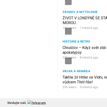
ZÁHADY A MYTOLOGIE
ŽIVOT V LONDÝNĚ SE ST
MŮROU..
190
views
·
7 měsíců ago
HISTORIE A RETRO
Chruščov – Když svět stál 
apokalypsy
220
views
·
8 měsíců ago
VÁLKA A ARMÁDA
Takhle žil Hitler ve Vídni, 
vůdcem Třetí říše!
295
views
·
9 měsíců ago
Sledujte náš: