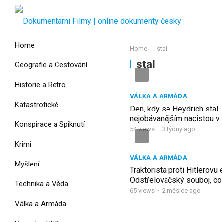
Home
Home
stal
stal
Geografie a Cestování
Historie a Retro
VÁLKA A ARMÁDA
Katastrofické
Den, kdy se Heydrich stal
nejobávanějším nacistou v
Konspirace a Spiknutí
54
views
·
3 týdny ago
Krimi
VÁLKA A ARMÁDA
Myšlení
Traktorista proti Hitlerovu 
Odstřelovačský souboj, co
Technika a Věda
legendou
65
views
·
2 měsíce ago
Válka a Armáda