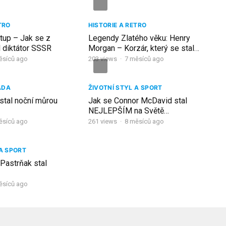
TRO
HISTORIE A RETRO
tup – Jak se z
Legendy Zlatého věku: Henry
l diktátor SSSR
Morgan – Korzár, který se stal
rytířem
ěsíců ago
203
views
·
7 měsíců ago
ÁDA
ŽIVOTNÍ STYL A SPORT
stal noční můrou
Jak se Connor McDavid stal
NEJLEPŠÍM na Světě…
ěsíců ago
261
views
·
8 měsíců ago
 A SPORT
Pastrňak stal
ěsíců ago