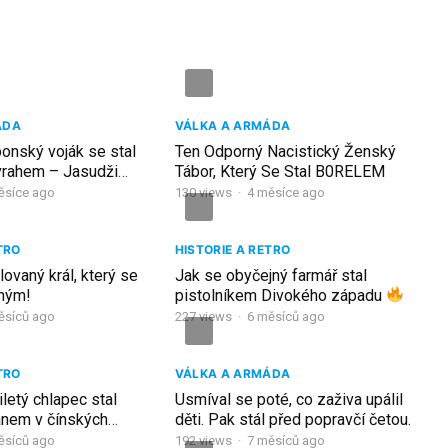
ÁDA
VÁLKA A ARMÁDA
ponský voják se stal
Ten Odporný Nacistický Ženský
vrahem – Jasudži
Tábor, Který Se Stal B0RELEM
 zločiny
ěsíce ago
130
views
·
4 měsíce ago
TRO
HISTORIE A RETRO
lovaný král, který se
Jak se obyčejný farmář stal
ěným!
pistolníkem Divokého západu
ěsíců ago
227
views
·
6 měsíců ago
TRO
VÁLKA A ARMÁDA
iletý chlapec stal
Usmíval se poté, co zaživa upálil
anem v čínských
děti. Pak stál před popravčí četou.
ěsíců ago
192
views
·
7 měsíců ago