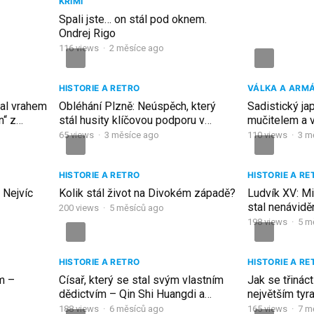
KRIMI
Spali jste… on stál pod oknem.
Ondrej Rigo
116
views
·
2 měsíce ago
HISTORIE A RETRO
VÁLKA A ARM
tal vrahem
Obléhání Plzně: Neúspěch, který
Sadistický ja
n“ z
stál husity klíčovou podporu v
mučitelem a 
pović
Čechách
Kaneko a jeho
65
views
·
3 měsíce ago
110
views
·
3 m
HISTORIE A RETRO
HISTORIE A RE
 Nejvíc
Kolik stál život na Divokém západě?
Ludvík XV: Mi
stal nenávid
200
views
·
5 měsíců ago
198
views
·
5 m
HISTORIE A RETRO
HISTORIE A RE
m –
Císař, který se stal svým vlastním
Jak se třináct
dědictvím – Qin Shi Huangdi a
největším tyr
tajemství hliněné armády
dějinách
188
views
·
6 měsíců ago
165
views
·
7 m