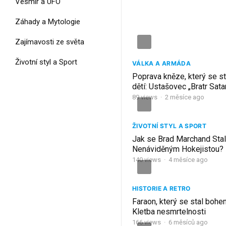
Vesmír a UFO
Záhady a Mytologie
Zajímavosti ze světa
Životní styl a Sport
VÁLKA A ARMÁDA
Poprava kněze, který se s
dětí: Ustašovec „Bratr Sata
Jasenovace: Miroslav Fili
89
views
·
2 měsíce ago
ŽIVOTNÍ STYL A SPORT
Jak se Brad Marchand Stal
Nenáviděným Hokejistou?
140
views
·
4 měsíce ago
HISTORIE A RETRO
Faraon, který se stal bohe
Kletba nesmrtelnosti
166
views
·
6 měsíců ago