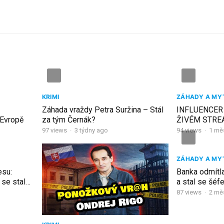
KRIMI
ZÁHADY A MY
Záhada vraždy Petra Suržina – Stál
INFLUENCER 
 Evropě
za tým Černák?
ŽIVÉM STREA
VIRÁLNÍM
97
views
·
3 týdny ago
94
views
·
1 mě
ZÁHADY A MY
esu:
Banka odmítla 
 se stal
a stal se šéf
87
views
·
2 mě