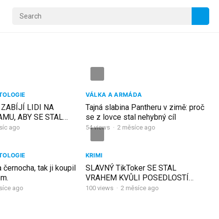
TOLOGIE
VÁLKA A ARMÁDA
ZABÍJÍ LIDI NA
Tajná slabina Pantheru v zimě: proč
MU, ABY SE STAL
se z lovce stal nehybný cíl
síc ago
54
views
·
2 měsíce ago
TOLOGIE
KRIMI
černocha, tak ji koupil
SLAVNÝ TikToker SE STAL
em.
VRAHEM KVŮLI POSEDLOSTÍ
DOKONALOSTI – TEMNÁ STRÁNKA
síce ago
100
views
·
2 měsíce ago
TikTokové HVĚZDY