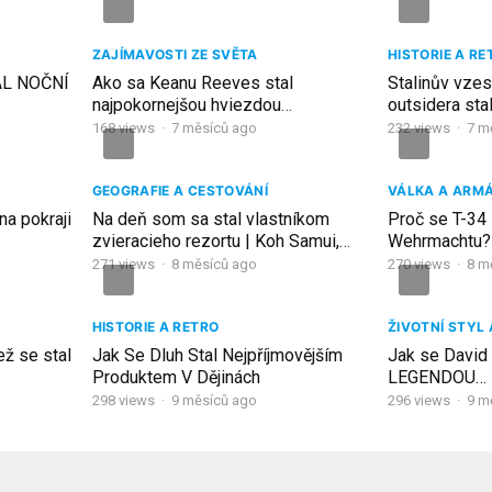
ZAJÍMAVOSTI ZE SVĚTA
HISTORIE A RE
AL NOČNÍ
Ako sa Keanu Reeves stal
Stalinův vzes
najpokornejšou hviezdou
outsidera sta
Hollywoodu
168
views
·
7 měsíců ago
232
views
·
7 m
GEOGRAFIE A CESTOVÁNÍ
VÁLKA A ARM
na pokraji
Na deň som sa stal vlastníkom
Proč se T-34 
zvieracieho rezortu | Koh Samui,
Wehrmachtu?
Thajsko
271
views
·
8 měsíců ago
270
views
·
8 m
HISTORIE A RETRO
ŽIVOTNÍ STYL
než se stal
Jak Se Dluh Stal Nejpříjmovějším
Jak se David 
Produktem V Dějinách
LEGENDOU…
298
views
·
9 měsíců ago
296
views
·
9 m