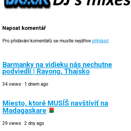
Napsat komentář
Pro přidávání komentářů se musíte nejdříve
přihlásit
.
Barmanky na vidieku nás nechutne
podviedli | Rayong, Thajsko
34
views
·
1 dnem ago
Miesto, ktoré MUSÍŠ navštívíť na
Madagaskare
29
views
·
2 dny ago