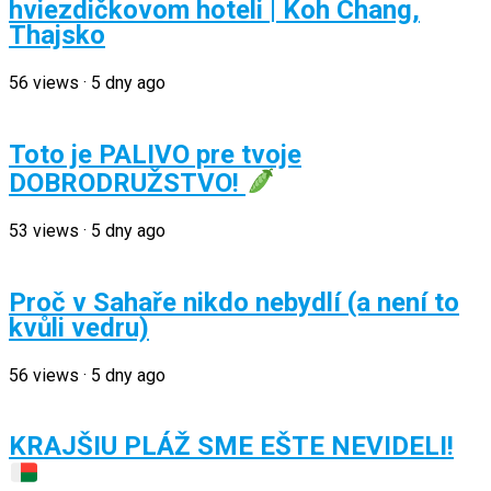
hviezdičkovom hoteli | Koh Chang,
Thajsko
56
views
·
5 dny ago
Toto je PALIVO pre tvoje
DOBRODRUŽSTVO!
53
views
·
5 dny ago
Proč v Sahaře nikdo nebydlí (a není to
kvůli vedru)
56
views
·
5 dny ago
KRAJŠIU PLÁŽ SME EŠTE NEVIDELI!