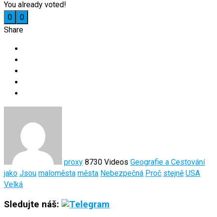
You already voted!
0
0
Share
proxy
8730 Videos
Geografie a Cestování
jako
Jsou
maloměsta
města
Nebezpečná
Proč
stejně
USA
Velká
Sledujte náš: