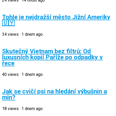
24
views
·
14 hodin ago
Tohle je nejdražší město Jižní Ameriky
🇺🇾
34
views
·
1 dnem ago
Skutečný Vietnam bez filtrů: Od
luxusních kopií Paříže po odpadky v
řece
40
views
·
1 dnem ago
Jak se cvičí psi na hledání výbušnin a
min?
18
views
·
1 dnem ago