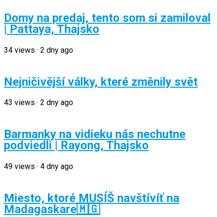
Domy na predaj, tento som si zamiloval
| Pattaya, Thajsko
34
views
·
2 dny ago
Nejničivější války, které změnily svět
43
views
·
2 dny ago
Barmanky na vidieku nás nechutne
podviedli | Rayong, Thajsko
49
views
·
4 dny ago
Miesto, ktoré MUSÍŠ navštívíť na
Madagaskare🇲🇬