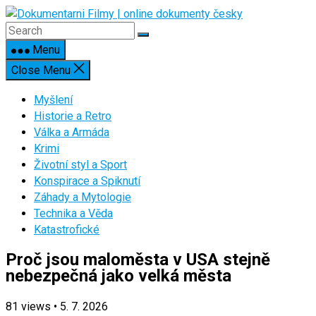
Skip
to
content
Menu
Close Menu
Myšlení
Historie a Retro
Válka a Armáda
Krimi
Životní styl a Sport
Konspirace a Spiknutí
Záhady a Mytologie
Technika a Věda
Katastrofické
Proč jsou maloměsta v USA stejně
nebezpečná jako velká města
81
views
•
5. 7. 2026