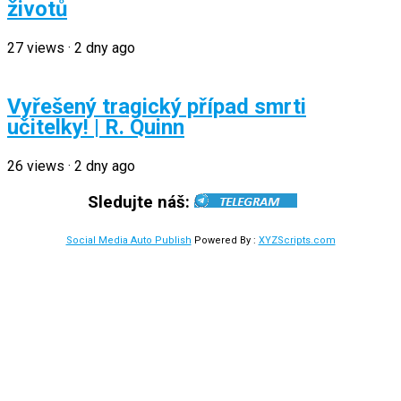
životů
27
views
·
2 dny ago
Vyřešený tragický případ smrti
učitelky! | R. Quinn
26
views
·
2 dny ago
Sledujte náš:
Social Media Auto Publish
Powered By :
XYZScripts.com