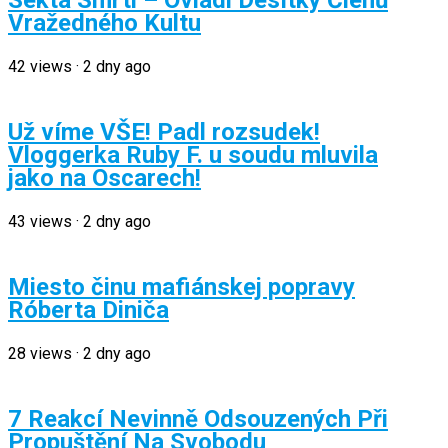
Sekta Smrti – Ovládl Desítky Členů
Vražedného Kultu
42
views
·
2 dny ago
Už víme VŠE! Padl rozsudek!
Vloggerka Ruby F. u soudu mluvila
jako na Oscarech!
43
views
·
2 dny ago
Miesto činu mafiánskej popravy
Róberta Diniča
28
views
·
2 dny ago
7 Reakcí Nevinně Odsouzených Při
Propuštění Na Svobodu