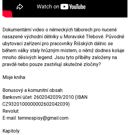
Dokumentární video o německých táborech pro nuceně
nasazené východní dělníky u Moravské Třebové. Původně
ubytovací zařízení pro pracovníky Říšských dálnic se
během války staly hrůzným místem, o němž dodnes koluje
mnoho děsivých legend. Jsou tyto příběhy založeny na
pravdě nebo pouze zastiňují skutečné zločiny?
Moje kniha:
Bonusový a komunitní obsah:
Bankovní účet: 2602042039/2010 (IBAN
CZ9320100000002602042039)
Revolut:
E-mail: temnespisy@gmail.com
Kapitoly: