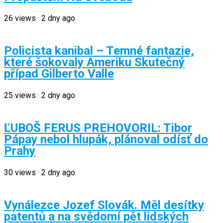
26
views
·
2 dny ago
Policista kanibal – Temné fantazie,
které šokovaly Ameriku Skutečný
případ Gilberto Valle
25
views
·
2 dny ago
ĽUBOŠ FERUS PREHOVORIL: Tibor
Pápay nebol hlupák, plánoval odísť do
Prahy
30
views
·
2 dny ago
Vynálezce Jozef Slovák. Měl desítky
patentů a na svědomí pět lidských