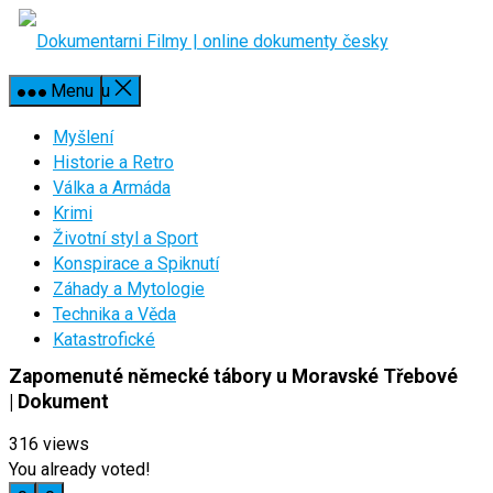
Skip
to
content
Close Menu
Menu
Myšlení
Historie a Retro
Válka a Armáda
Krimi
Životní styl a Sport
Konspirace a Spiknutí
Záhady a Mytologie
Technika a Věda
Katastrofické
Zapomenuté německé tábory u Moravské Třebové
| Dokument
316
views
You already voted!