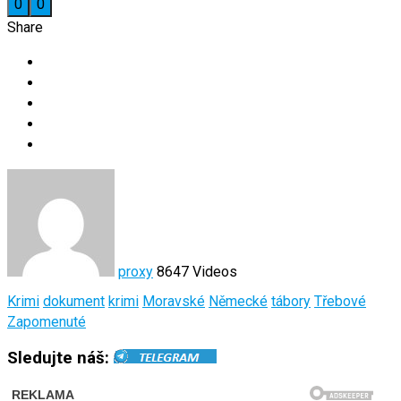
0
0
Share
proxy
8647 Videos
Krimi
dokument
krimi
Moravské
Německé
tábory
Třebové
Zapomenuté
Sledujte náš: