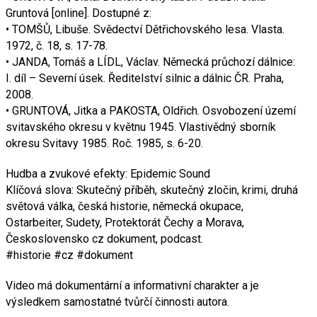
Gruntová [online]. Dostupné z:
• TOMŠŮ, Libuše. Svědectví Dětřichovského lesa. Vlasta.
1972, č. 18, s. 17-78.
• JANDA, Tomáš a LÍDL, Václav. Německá průchozí dálnice:
I. díl – Severní úsek. Ředitelství silnic a dálnic ČR. Praha,
2008.
• GRUNTOVÁ, Jitka a PAKOSTA, Oldřich. Osvobození území
svitavského okresu v květnu 1945. Vlastivědný sborník
okresu Svitavy 1985. Roč. 1985, s. 6-20.
Hudba a zvukové efekty: Epidemic Sound
Klíčová slova: Skutečný příběh, skutečný zločin, krimi, druhá
světová válka, česká historie, německá okupace,
Ostarbeiter, Sudety, Protektorát Čechy a Morava,
Československo cz dokument, podcast.
#historie #cz #dokument
Video má dokumentární a informativní charakter a je
výsledkem samostatné tvůrčí činnosti autora.