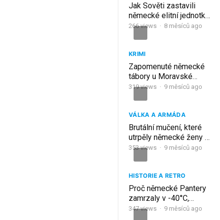
Jak Sověti zastavili
německé elitní jednotky
u Kurska?
266
views
·
8 měsíců ago
KRIMI
Zapomenuté německé
tábory u Moravské
Třebové | Dokument
319
views
·
9 měsíců ago
VÁLKA A ARMÁDA
Brutální mučení, které
utrpěly německé ženy z
rukou spojenců
353
views
·
9 měsíců ago
HISTORIE A RETRO
Proč německé Pantery
zamrzaly v -40°C,
zatímco T-34 jely dál?
347
views
·
9 měsíců ago