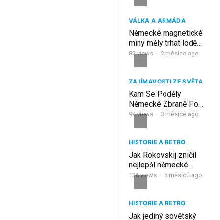
obklíčení?
VÁLKA A ARMÁDA
Německé magnetické
miny měly trhat lodě
bez dotyku – Spojenci
82
views
·
2 měsíce ago
však lodím vzali
magnetický podpis
ZAJÍMAVOSTI ZE SVĚTA
Kam Se Poděly
Německé Zbraně Po
Válce?
94
views
·
3 měsíce ago
HISTORIE A RETRO
Jak Rokovskij zničil
nejlepší německé
divize za 13 dní?
136
views
·
5 měsíců ago
HISTORIE A RETRO
Jak jediný sovětský