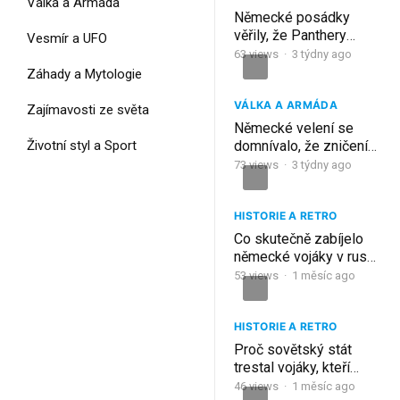
Válka a Armáda
Německé posádky
věřily, že Panthery
Vesmír a UFO
ovládnou zimní frontu,
63
views
·
3 týdny ago
než je mrazy změnily v
Záhady a Mytologie
nehybné pasti!
VÁLKA A ARMÁDA
Zajímavosti ze světa
Německé velení se
Životní styl a Sport
domnívalo, že zničení
Cherbourgu přeruší
73
views
·
3 týdny ago
zásobování – ale
ženisté ho zprovoznili!
HISTORIE A RETRO
Co skutečně zabíjelo
německé vojáky v ruské
zimě?
53
views
·
1 měsíc ago
HISTORIE A RETRO
Proč sovětský stát
trestal vojáky, kteří
přežili německé
46
views
·
1 měsíc ago