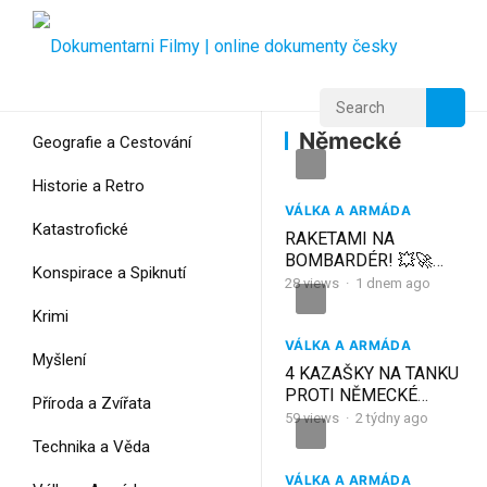
Home
Home
Německé
Německé
Geografie a Cestování
Historie a Retro
VÁLKA A ARMÁDA
Katastrofické
RAKETAMI NA
BOMBARDÉR! 💥🚀
Konspirace a Spiknutí
Německé protivzdušné
28
views
·
1 dnem ago
střely
Krimi
VÁLKA A ARMÁDA
Myšlení
4 KAZAŠKY NA TANKU
PROTI NĚMECKÉ
Příroda a Zvířata
ARMÁDĚ – Realita,
59
views
·
2 týdny ago
která se stala
Technika a Věda
LEGENDOU SSSR
VÁLKA A ARMÁDA