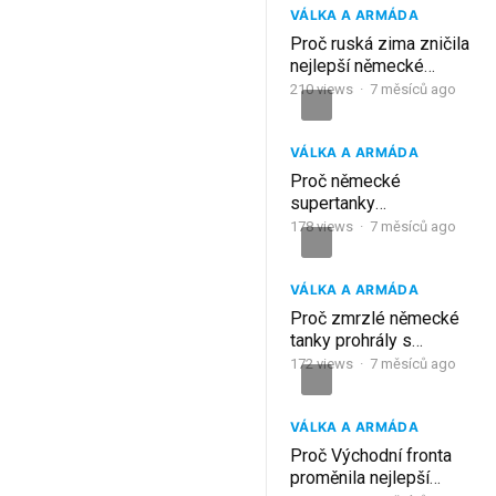
VÁLKA A ARMÁDA
Proč ruská zima zničila
nejlepší německé
tankové divize
210
views
·
7 měsíců ago
VÁLKA A ARMÁDA
Proč německé
supertanky
nezachránily
178
views
·
7 měsíců ago
Wehrmacht na východní
frontě
VÁLKA A ARMÁDA
Proč zmrzlé německé
tanky prohrály s
„primitivními“
172
views
·
7 měsíců ago
sovětskými stroji u
Moskvy
VÁLKA A ARMÁDA
Proč Východní fronta
proměnila nejlepší