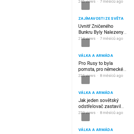
německé jednotky ve
245
views
·
7 měsíců ago
zmrzlé vraky
ZAJÍMAVOSTI ZE SVĚTA
Uvnitř Zničeného
Bunkru Byly Nalezeny
Zachovalé Německé
214
views
·
7 měsíců ago
Ponorky…
VÁLKA A ARMÁDA
Pro Rusy to byla
pomsta, pro německé
ženy peklo
225
views
·
8 měsíců ago
VÁLKA A ARMÁDA
Jak jeden sovětský
odstřelovač zastavil
postup celé německé
239
views
·
8 měsíců ago
jednotky?
VÁLKA A ARMÁDA