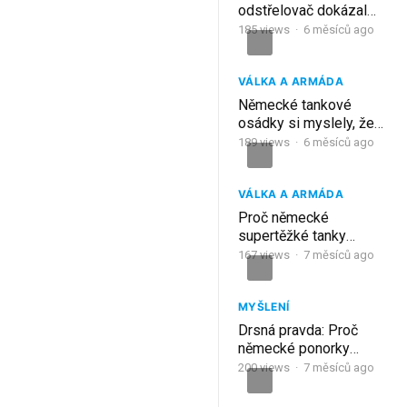
odstřelovač dokázal
zastavit postup celé
185
views
·
6 měsíců ago
německé armády?
VÁLKA A ARMÁDA
Německé tankové
osádky si myslely, že
jim topení stačí – pak
189
views
·
6 měsíců ago
udeřila skutečná zima
VÁLKA A ARMÁDA
Proč německé
supertěžké tanky
selhaly proti levnému
167
views
·
7 měsíců ago
sovětskému pancíři
MYŠLENÍ
Drsná pravda: Proč
německé ponorky
nakonec selhaly
200
views
·
7 měsíců ago