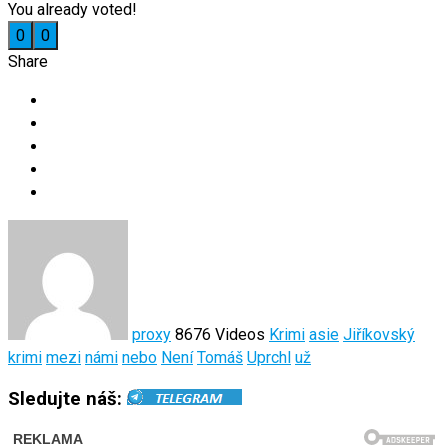
You already voted!
0
0
Share
proxy
8676 Videos
Krimi
asie
Jiříkovský
krimi
mezi
námi
nebo
Není
Tomáš
Uprchl
už
Sledujte náš: