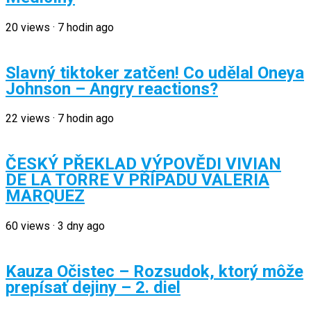
20
views
·
7 hodin ago
Slavný tiktoker zatčen! Co udělal Oneya
Johnson – Angry reactions?
22
views
·
7 hodin ago
ČESKÝ PŘEKLAD VÝPOVĚDI VIVIAN
DE LA TORRE V PŘÍPADU VALERIA
MARQUEZ
60
views
·
3 dny ago
Kauza Očistec – Rozsudok, ktorý môže
prepísať dejiny – 2. diel