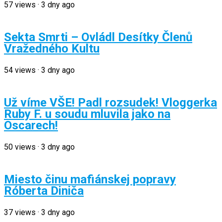
57
views
·
3 dny ago
Sekta Smrti – Ovládl Desítky Členů
Vražedného Kultu
54
views
·
3 dny ago
Už víme VŠE! Padl rozsudek! Vloggerka
Ruby F. u soudu mluvila jako na
Oscarech!
50
views
·
3 dny ago
Miesto činu mafiánskej popravy
Róberta Diniča
37
views
·
3 dny ago