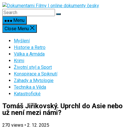
Skip
to
content
Menu
Close Menu
Myšlení
Historie a Retro
Válka a Armáda
Krimi
Životní styl a Sport
Konspirace a Spiknutí
Záhady a Mytologie
Technika a Věda
Katastrofické
Tomáš Jiřikovský. Uprchl do Asie nebo
už není mezi námi?
270
views
•
2. 12. 2025