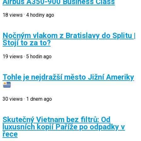
Airbus A350-900 Business Class
18
views
·
4 hodiny ago
Nočným vlakom z Bratislavy do Splitu |
Stojí to za to?
19
views
·
5 hodin ago
Tohle je nejdražší město Jižní Ameriky
30
views
·
1 dnem ago
Skutečný Vietnam bez filtrů: Od
luxusních kopií Paříže po odpadky v
řece