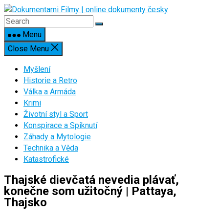
Skip
to
content
Menu
Close Menu
Myšlení
Historie a Retro
Válka a Armáda
Krimi
Životní styl a Sport
Konspirace a Spiknutí
Záhady a Mytologie
Technika a Věda
Katastrofické
Thajské dievčatá nevedia plávať,
konečne som užitočný | Pattaya,
Thajsko