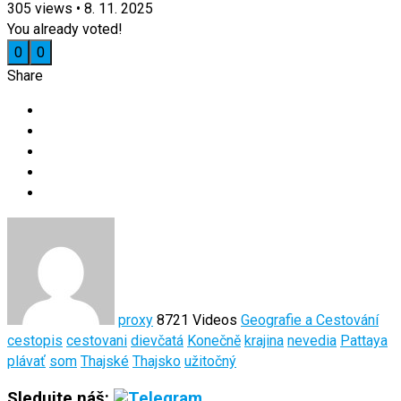
305
views
•
8. 11. 2025
You already voted!
0
0
Share
proxy
8721 Videos
Geografie a Cestování
cestopis
cestovani
dievčatá
Konečně
krajina
nevedia
Pattaya
plávať
som
Thajské
Thajsko
užitočný
Sledujte náš: