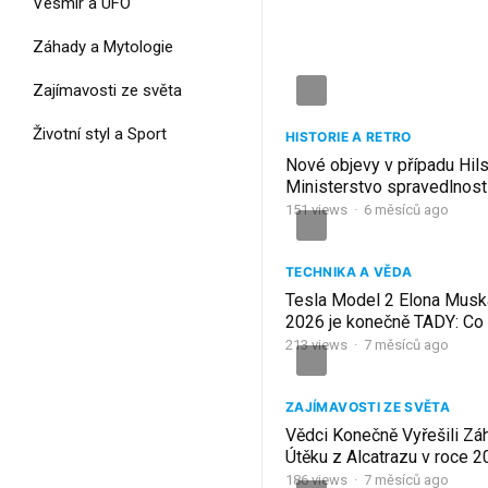
Vesmír a UFO
Záhady a Mytologie
Zajímavosti ze světa
Životní styl a Sport
HISTORIE A RETRO
Nové objevy v případu Hils
Ministerstvo spravedlnost
(konečně) zasahuje
151
views
·
6 měsíců ago
TECHNIKA A VĚDA
Tesla Model 2 Elona Musk
2026 je konečně TADY: C
celé odvětví?
213
views
·
7 měsíců ago
ZAJÍMAVOSTI ZE SVĚTA
Vědci Konečně Vyřešili Zá
Útěku z Alcatrazu v roce 
186
views
·
7 měsíců ago