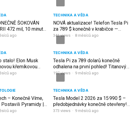
ĚDA
TECHNIKA A VĚDA
KONEČNĚ ŠOKOVÁN
NOVÁ aktualizace! Telefon Tesla Pi
I 472 mil, 10 minut
za 789 $ konečně v krabičce —
ilion km! Co je uvnitř?
STARLINK zdarma ničí iPhone 17!
ěsíců ago
341
views
·
8 měsíců ago
ĚDA
TECHNIKA A VĚDA
o stalo! Elon Musk
Tesla Pi za 789 dolarů konečně
omovou křemíkovou
odhalena na první pohled! Titanový
 změnila celé odvětví!
rám a obří baterie KONEC iPhonu 17
ěsíců ago
197
views
·
9 měsíců ago
TOLOGIE
TECHNIKA A VĚDA
ech – Konečně Víme,
Tesla Model 2 2026 za 15 990 $ –
Postavili Pyramidy |
předobjednávky konečně otevřeny!
Musk odhaluje 5 změn designu
ěsíců ago
373
views
·
9 měsíců ago