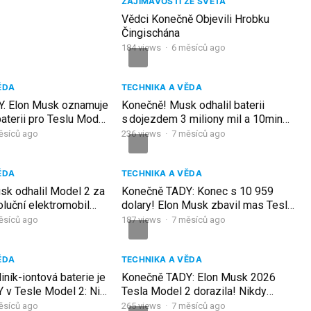
ZAJÍMAVOSTI ZE SVĚTA
Vědci Konečně Objevili Hrobku
Čingischána
184
views
·
6 měsíců ago
ĚDA
TECHNIKA A VĚDA
. Elon Musk oznamuje
Konečně! Musk odhalil baterii
aterii pro Teslu Model
s dojezdem 3 miliony mil a 10min
 nebyla levnější!!
nabíjením – Tesla se mění!
ěsíců ago
236
views
·
7 měsíců ago
ĚDA
TECHNIKA A VĚDA
sk odhalil Model 2 za
Konečně TADY: Konec s 10 959
oluční elektromobil
dolary! Elon Musk zbavil mas Tesly
ně tady!
Model 2 z roku 2026!
ěsíců ago
187
views
·
7 měsíců ago
ĚDA
TECHNIKA A VĚDA
iník-iontová baterie je
Konečně TADY: Elon Musk 2026
 v Tesle Model 2: Ničí
Tesla Model 2 dorazila! Nikdy
P1
nebyla levnější!
ěsíců ago
265
views
·
7 měsíců ago