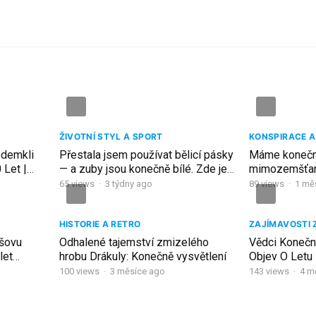
ŽIVOTNÍ STYL A SPORT
KONSPIRACE A
demkli
Přestala jsem používat bělicí pásky
Máme konečn
 Let |
— a zuby jsou konečně bílé. Zde je
mimozemšťa
proč
65
views
·
3 týdny ago
89
views
·
1 mě
HISTORIE A RETRO
ZAJÍMAVOSTI 
šovu
Odhalené tajemství zmizelého
Vědci Konečn
let
hrobu Drákuly: Konečně vysvětlení
Objev O Letu
Vše!
100
views
·
3 měsíce ago
143
views
·
4 m