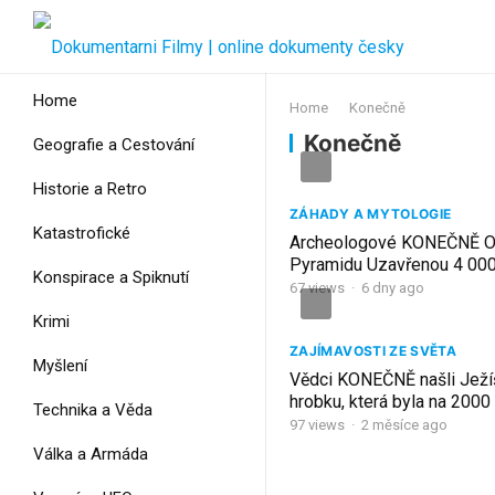
Home
Home
Konečně
Konečně
Geografie a Cestování
Historie a Retro
ZÁHADY A MYTOLOGIE
Katastrofické
Archeologové KONEČNĚ O
Pyramidu Uzavřenou 4 000
Konspirace a Spiknutí
Historický Dokument
67
views
·
6 dny ago
Krimi
ZAJÍMAVOSTI ZE SVĚTA
Myšlení
Vědci KONEČNĚ našli Ježí
hrobku, která byla na 2000 
Technika a Věda
zapečetěna!
97
views
·
2 měsíce ago
Válka a Armáda