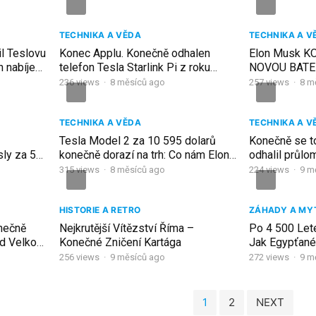
TECHNIKA A VĚDA
TECHNIKA A V
l Teslovu
Konec Applu. Konečně odhalen
Elon Musk 
n nabíjení
telefon Tesla Starlink Pi z roku
NOVOU BATERI
2026: ŠOKUJÍCÍ první pohled!
nabíjení a 1 m
236
views
·
8 měsíců ago
257
views
·
8 m
TECHNIKA A VĚDA
TECHNIKA A V
Tesla Model 2 za 10 595 dolarů
Konečně se t
ly za 5
konečně dorazí na trh: Co nám Elon
odhalil průl
Musk neřekl?
baterii, která
315
views
·
8 měsíců ago
224
views
·
9 m
HISTORIE A RETRO
ZÁHADY A MY
nečně
Nejkrutější Vítězství Říma –
Po 4 500 Let
od Velkou
Konečné Zničení Kartága
Jak Egypťané 
Dokument
256
views
·
9 měsíců ago
272
views
·
9 m
1
2
NEXT