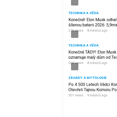
TECHNIKA A VĚDA
Konečně! Elon Musk odhali
šílenou baterii 2026: 5,9mi
ničí celý EV průmysl!
276
views
·
8 měsíců ago
TECHNIKA A VĚDA
Konečně TADY! Elon Musk
oznamuje malý dům od Tes
678 dolarů: Co je na tom
268
views
·
8 měsíců ago
neuvěřitelného?
ZÁHADY A MYTOLOGIE
Po 4 500 Letech Vědci Ko
Otevřeli Tajnou Komoru P
Pyramidou | Dokument
301
views
·
9 měsíců ago
STRÁNKOVÁNÍ
PŘÍSPĚVKŮ