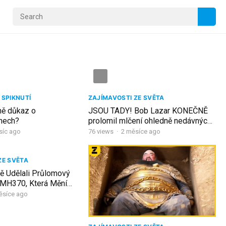
 SPIKNUTÍ
ZAJÍMAVOSTI ZE SVĚTA
ě důkaz o
JSOU TADY! Bob Lazar KONEČNĚ
nech?
prolomil mlčení ohledně nedávných
pozorování UFO
síc ago
76
views
·
2 měsíce ago
ZE SVĚTA
ě Udělali Průlomový
 MH370, Která Mění
ěsíce ago