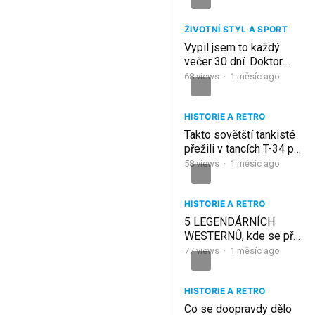
Hamburku (1943) | Část
1
ŽIVOTNÍ STYL A SPORT
Vypil jsem to každý
večer 30 dní. Doktor
nevěřil svým očím při
68
views
·
1 měsíc ago
kontrole cukru
HISTORIE A RETRO
Takto sovětští tankisté
přežili v tancích T-34 při
-40 °C | AI
58
views
·
1 měsíc ago
rekonstrukce
HISTORIE A RETRO
5 LEGENDÁRNÍCH
WESTERNŮ, kde se při
natáčení odehrály
77
views
·
1 měsíc ago
skutečné tragédie🔥
HISTORIE A RETRO
Co se doopravdy dělo