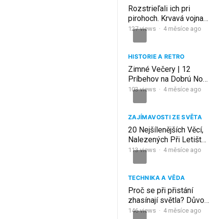
Rozstrieľali ich pri
pirohoch. Krvavá vojna
poľskej mafie
127
views
·
4 měsíce ago
(Pruszków)
HISTORIE A RETRO
Zimné Večery | 12
Príbehov na Dobrú Noc
| Slovenské
103
views
·
4 měsíce ago
Rozprávanie Pri Krbe
ZAJÍMAVOSTI ZE SVĚTA
20 Nejšílenějších Věcí,
Nalezených Při Letištní
Bezpečnostní Kontrole
113
views
·
4 měsíce ago
TECHNIKA A VĚDA
Proč se při přistání
zhasínají světla? Důvod
vás šokuje.
146
views
·
4 měsíce ago