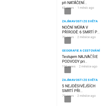
při NATÁČENÍ
VINNETOUA … tohle ti
63
views
·
1 měsíc ago
neřekli🔥
ZAJÍMAVOSTI ZE SVĚTA
NOČNÍ MŮRA V
PŘÍRODĚ: 6 SMRTÍ PŘI
KEMPU
70
views
·
2 měsíce ago
GEOGRAFIE A CESTOVÁNÍ
Testujem NAJVÄČŠIE
PODVODY pri
Pyramídach v Egypte!
110
views
·
2 měsíce ago
🇪🇬 Giza
ZAJÍMAVOSTI ZE SVĚTA
5 NEJDĚSIVĚJŠÍCH
SMRTÍ PŘI
AUTONEHODÁCH
79
views
·
2 měsíce ago