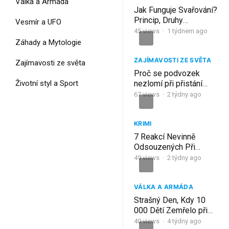
Válka a Armáda
Jak Funguje Svařování?
Princip, Druhy
Vesmír a UFO
Svařování, Proč Sváry
45
views
·
1 týdnem ago
Drží a Zdravotní
Záhady a Mytologie
Následky při Svařování!
ZAJÍMAVOSTI ZE SVĚTA
Zajímavosti ze světa
Proč se podvozek
Životní styl a Sport
nezlomí při přistání
rychlostí 250 km/h
67
views
·
2 týdny ago
KRIMI
7 Reakcí Nevinně
Odsouzených Při
Propuštění Na Svobodu
49
views
·
2 týdny ago
[Part. 2]
VÁLKA A ARMÁDA
Strašný Den, Kdy 10
000 Dětí Zemřelo při
Bombardování
40
views
·
4 týdny ago