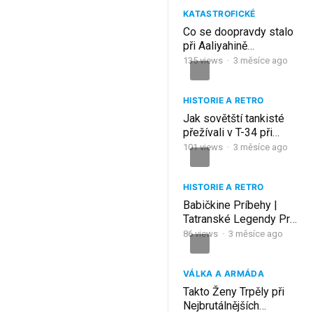
KATASTROFICKÉ
Co se doopravdy stalo
při Aaliyahině
posledním letu?
135
views
·
3 měsíce ago
HISTORIE A RETRO
Jak sovětští tankisté
přežívali v T-34 při
-40°C?
101
views
·
3 měsíce ago
HISTORIE A RETRO
Babičkine Príbehy |
Tatranské Legendy Pri
Krbe | Slovenské
86
views
·
3 měsíce ago
Rozprávanie
VÁLKA A ARMÁDA
Takto Ženy Trpěly při
Nejbrutálnějších