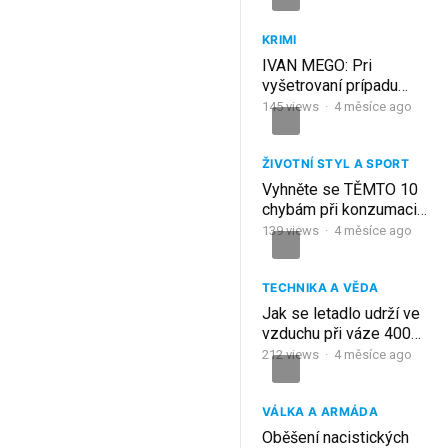
KRIMI
IVAN MEGO: Pri
vyšetrovaní prípadu
Violy Macákovej použili
145
views
·
4 měsíce ago
aj vojenské satelity
ŽIVOTNÍ STYL A SPORT
Vyhněte se TĚMTO 10
chybám při konzumaci
česneku — lékaři varují
139
views
·
4 měsíce ago
seniory před skrytými
nebezpečími!
TECHNIKA A VĚDA
Jak se letadlo udrží ve
vzduchu při váze 400
tun? Tohle vás
212
views
·
4 měsíce ago
překvapí.
VÁLKA A ARMÁDA
Oběšení nacistických