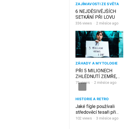
ZAJÍMAVOSTI ZE SVĚTA
6 NEJDĚSIVĚJŠÍCH
SETKÁNÍ PŘI LOVU
336
views
·
2 měsíce ago
ZÁHADY A MYTOLOGIE
PŘI 5 MILIONECH
ZHLÉDNUTÍ ZEMŘE,
PROTOŽE…
75
views
·
2 měsíce ago
HISTORIE A RETRO
Jaké fígle používali
středověcí tesaři při
stavbě?
102
views
·
3 měsíce ago