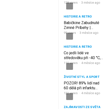
ZNÁS1LNĚNÍCH Druhé
128
views
·
3 měsíce ago
Světové Války
HISTORIE A RETRO
Babičkine Zabudnuté
Zimné Príbehy |
Poviedky pri Krbe na
99
views
·
3 měsíce ago
Dlhé Večery
HISTORIE A RETRO
Co jedli lidé ve
středověku při -40 °C,
aby se zahřáli?
110
views
·
4 měsíce ago
ŽIVOTNÍ STYL A SPORT
POZOR! 89% lidí nad
60 dělá při infarktu
TUHLE CHYBU a umírá…
122
views
·
4 měsíce ago
(Tip č. 7 vás ŠOKUJE!)
ZAJÍMAVOSTI ZE SVĚTA