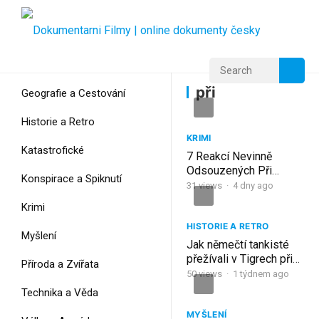
Home
Home
při
při
Geografie a Cestování
Historie a Retro
KRIMI
Katastrofické
7 Reakcí Nevinně
Odsouzených Při
Konspirace a Spiknutí
Propuštění Na Svobodu
31
views
·
4 dny ago
Krimi
HISTORIE A RETRO
Myšlení
Jak němečtí tankisté
přežívali v Tigrech při
Příroda a Zvířata
50 stupních v Africe?
50
views
·
1 týdnem ago
Technika a Věda
MYŠLENÍ