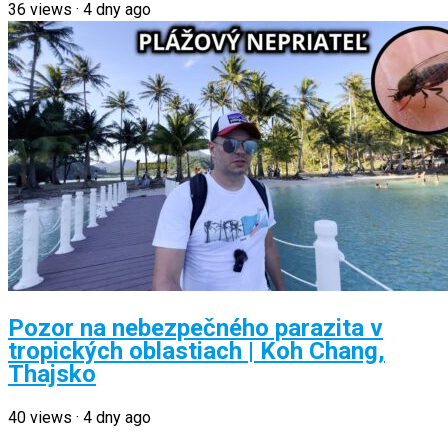
36
views
·
4 dny ago
Pozor na nebezpečného parazita v
tropických oblastiach | Koh Chang,
Thajsko
40
views
·
4 dny ago