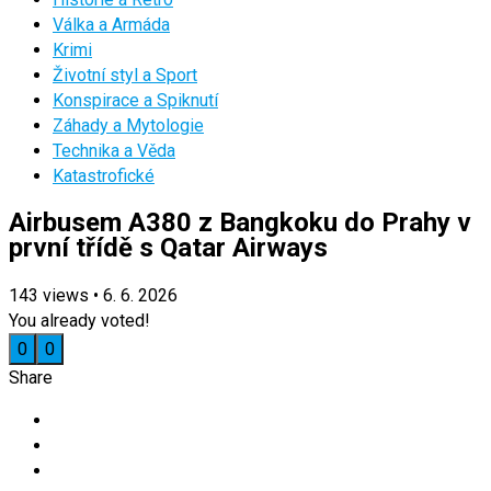
Válka a Armáda
Krimi
Životní styl a Sport
Konspirace a Spiknutí
Záhady a Mytologie
Technika a Věda
Katastrofické
Airbusem A380 z Bangkoku do Prahy v
první třídě s Qatar Airways
143
views
•
6. 6. 2026
You already voted!
0
0
Share