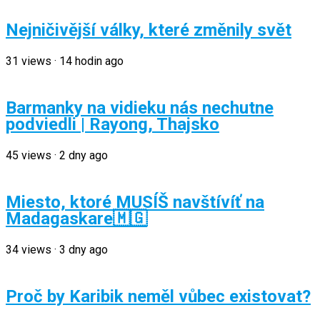
Nejničivější války, které změnily svět
31
views
·
14 hodin ago
Barmanky na vidieku nás nechutne
podviedli | Rayong, Thajsko
45
views
·
2 dny ago
Miesto, ktoré MUSÍŠ navštívíť na
Madagaskare🇲🇬
34
views
·
3 dny ago
Proč by Karibik neměl vůbec existovat?