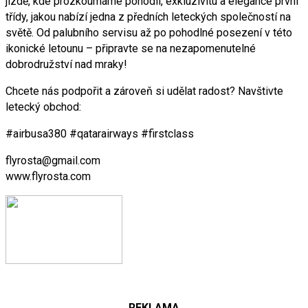
jízdě, kde prozkoumáme pohodlí, exkluzivitu a elegance první
třídy, jakou nabízí jedna z předních leteckých společností na
světě. Od palubního servisu až po pohodlné posezení v této
ikonické letounu – připravte se na nezapomenutelné
dobrodružství nad mraky!
Chcete nás podpořit a zároveň si udělat radost? Navštivte
letecký obchod:
#airbusa380 #qatarairways #firstclass
flyrosta@gmail.com
www.flyrosta.com
REKLAMA