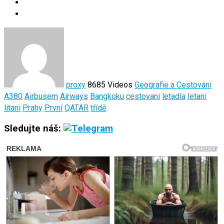
proxy
8685 Videos
Geografie a Cestování
A380
Airbusem
Airways
Bangkoku
cestovani
letadla
letani
litani
Prahy
První
QATAR
třídě
Sledujte náš: