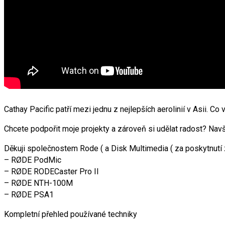
Cathay Pacific patří mezi jednu z nejlepších aerolinií v Asii.
Chcete podpořit moje projekty a zároveň si udělat radost? Nav
Děkuji společnostem Rode ( a Disk Multimedia ( za poskytnut
– RØDE PodMic
– RØDE RODECaster Pro II
– RØDE NTH-100M
– RØDE PSA1
Kompletní přehled používané techniky