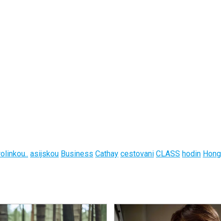
olinkou..
asijskou
Business
Cathay
cestovani
CLASS
hodin
Hong