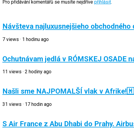
Pro přidávání komentářů se musíte nejdříve
přihlásit
.
Návšteva najluxusnejšieho obchodného 
7
views
·
1 hodinu ago
Ochutnávam jedlá v RÓMSKEJ OSADE na
11
views
·
2 hodiny ago
Našli sme NAJPOMALŠÍ vlak v Afrike!
31
views
·
17 hodin ago
S Air France z Abu Dhabi do Prahy. Air