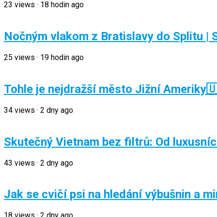
23
views
·
18 hodin ago
Nočným vlakom z Bratislavy do Splitu | S
25
views
·
19 hodin ago
Tohle je nejdražší město Jižní Ameriky
34
views
·
2 dny ago
Skutečný Vietnam bez filtrů: Od luxusníc
43
views
·
2 dny ago
Jak se cvičí psi na hledání výbušnin a m
18
views
·
2 dny ago