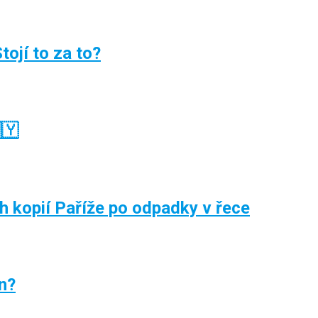
tojí to za to?
🇾
h kopií Paříže po odpadky v řece
in?