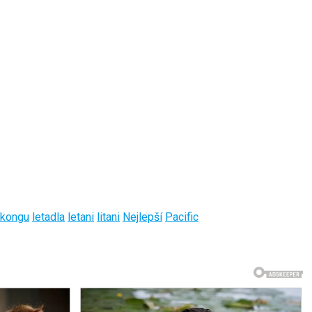
kongu
letadla
letani
litani
Nejlepší
Pacific