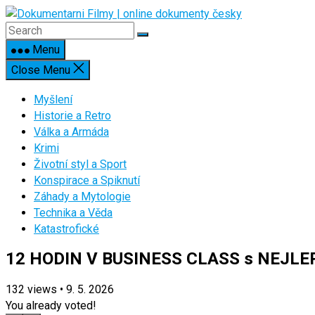
Skip
to
content
Menu
Close Menu
Myšlení
Historie a Retro
Válka a Armáda
Krimi
Životní styl a Sport
Konspirace a Spiknutí
Záhady a Mytologie
Technika a Věda
Katastrofické
12 HODIN V BUSINESS CLASS s NEJLEPŠÍ
132
views
•
9. 5. 2026
You already voted!