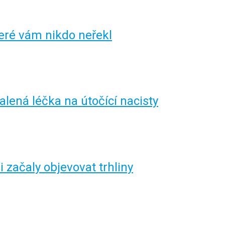
teré vám nikdo neřekl
alená léčka na útočící nacisty
i začaly objevovat trhliny