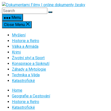
Skip
to
content
Menu
Close Menu
Myšlení
Historie a Retro
Válka a Armáda
Krimi
Životní styl a Sport
Konspirace a Spiknutí
Záhady a Mytologie
Technika a Věda
Katastrofické
Home
Geografie a Cestování
Historie a Retro
Katastrofické