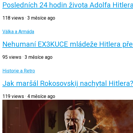
Posledních 24 hodin života Adolfa Hitle
118
views
·
3 měsíce ago
Válka a Armáda
Nehumaní EX3KUCE mládeže Hitlera pře
95
views
·
3 měsíce ago
Historie a Retro
Jak maršál Rokosovskij nachytal Hitlera
119
views
·
4 měsíce ago