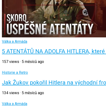
Válka a Armáda
5 ATENTÁTŮ NA ADOLFA HITLERA, které b
157
views
·
5 měsíců ago
Historie a Retro
Jak Žukov pokořil Hitlera na východní fr
134
views
·
5 měsíců ago
Válka a Armáda