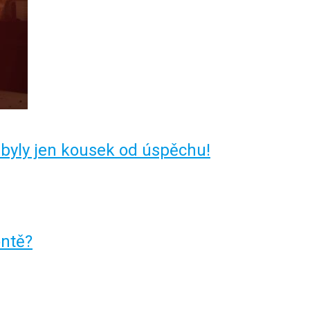
yly jen kousek od úspěchu!
ontě?