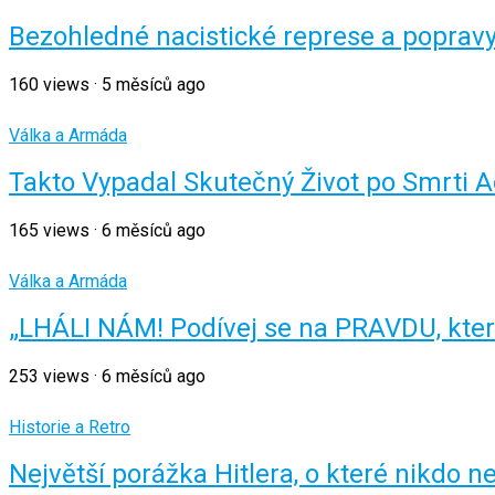
Bezohledné nacistické represe a popravy 
160
views
·
5 měsíců ago
Válka a Armáda
Takto Vypadal Skutečný Život po Smrti Ad
165
views
·
6 měsíců ago
Válka a Armáda
„LHÁLI NÁM! Podívej se na PRAVDU, kte
253
views
·
6 měsíců ago
Historie a Retro
Největší porážka Hitlera, o které nikdo n