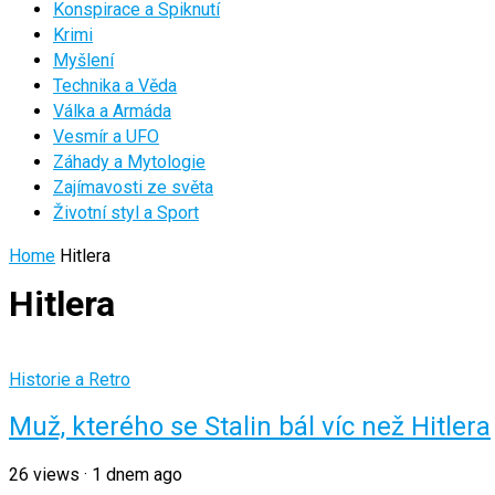
Konspirace a Spiknutí
Krimi
Myšlení
Technika a Věda
Válka a Armáda
Vesmír a UFO
Záhady a Mytologie
Zajímavosti ze světa
Životní styl a Sport
Home
Hitlera
Hitlera
Historie a Retro
Muž, kterého se Stalin bál víc než Hitlera
26
views
·
1 dnem ago