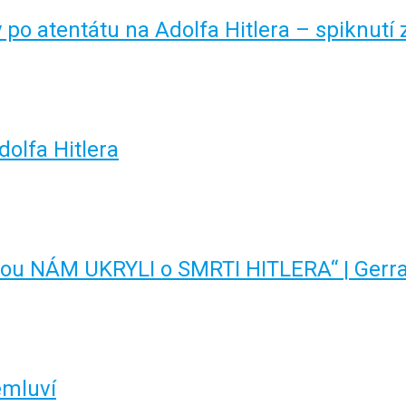
po atentátu na Adolfa Hitlera – spiknutí 
olfa Hitlera
rou NÁM UKRYLI o SMRTI HITLERA“ | Gerra
emluví