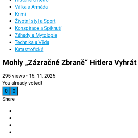
Válka a Armáda
Krimi
Životní styl a Sport
Konspirace a Spiknutí
Záhady a Mytologie
Technika a Věda
Katastrofické
Mohly „Zázračné Zbraně“ Hitlera Vyhrá
295
views
•
16. 11. 2025
You already voted!
0
0
Share