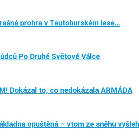
ašná prohra v Teutoburském lese…
Vůdců Po Druhé Světové Válce
 Dokázal to, co nedokázala ARMÁDA
ákladna opuštěná – vtom ze sněhu vyšlehl