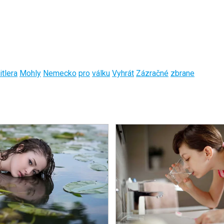
itlera
Mohly
Nemecko
pro
válku
Vyhrát
Zázračné
zbrane