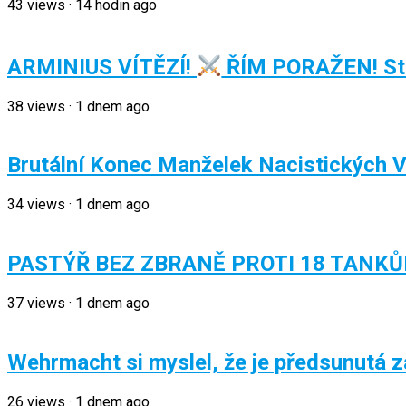
43
views
·
14 hodin ago
ARMINIUS VÍTĚZÍ!
ŘÍM PORAŽEN! Str
38
views
·
1 dnem ago
Brutální Konec Manželek Nacistických 
34
views
·
1 dnem ago
PASTÝŘ BEZ ZBRANĚ PROTI 18 TANKŮM!
37
views
·
1 dnem ago
Wehrmacht si myslel, že je předsunutá z
26
views
·
1 dnem ago