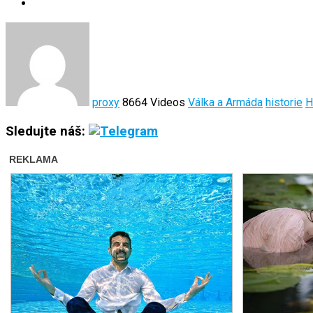
proxy
8664 Videos
Válka a Armáda
historie
H
Sledujte náš: