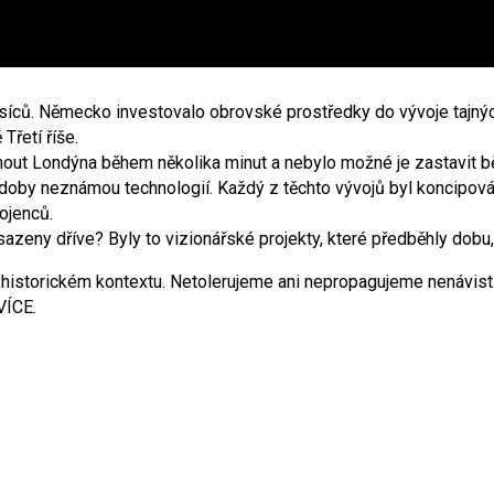
ěsíců. Německo investovalo obrovské prostředky do vývoje tajnýc
Třetí říše.
out Londýna během několika minut a nebylo možné je zastavit bě
oby neznámou technologií. Každý z těchto vývojů byl koncipován j
ojenců.
azeny dříve? Byly to vizionářské projekty, které předběhly dobu
torickém kontextu. Netolerujeme ani nepropagujeme nenávist vůči
VÍCE.