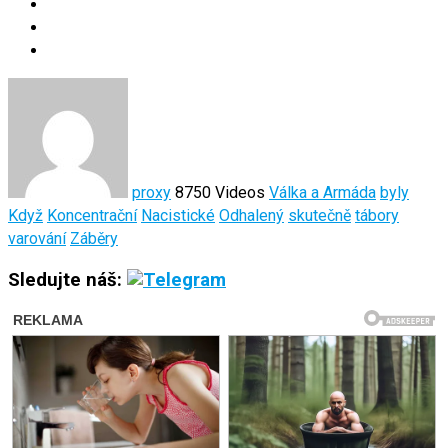
proxy
8750 Videos
Válka a Armáda
byly
Když
Koncentrační
Nacistické
Odhalený
skutečně
tábory
varování
Záběry
Sledujte náš: