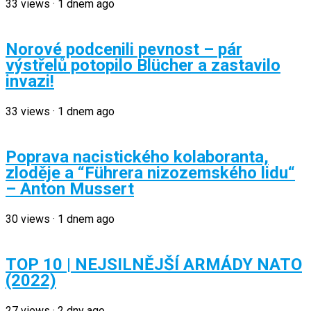
33
views
·
1 dnem ago
Norové podcenili pevnost – pár
výstřelů potopilo Blücher a zastavilo
invazi!
33
views
·
1 dnem ago
Poprava nacistického kolaboranta,
zloděje a “Führera nizozemského lidu“
– Anton Mussert
30
views
·
1 dnem ago
TOP 10 | NEJSILNĚJŠÍ ARMÁDY NATO
(2022)
27
views
·
2 dny ago