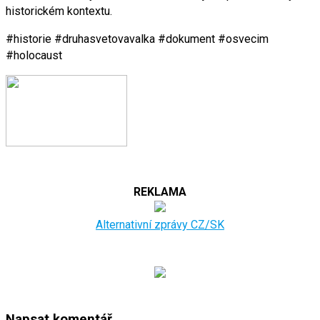
historickém kontextu.
#historie #druhasvetovavalka #dokument #osvecim
#holocaust
REKLAMA
Alternativní zprávy CZ/SK
Napsat komentář