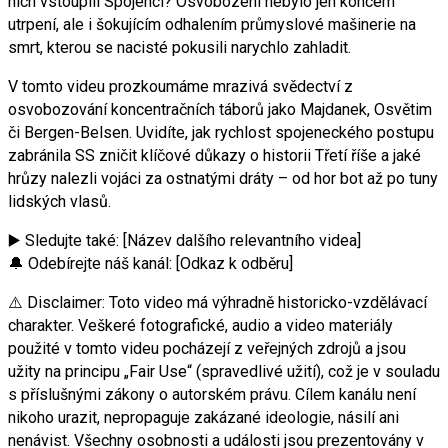
nich vstoupili Spojenci? Osvobození nebylo jen koncem
utrpení, ale i šokujícím odhalením průmyslové mašinerie na
smrt, kterou se nacisté pokusili narychlo zahladit.
V tomto videu prozkoumáme mrazivá svědectví z
osvobozování koncentračních táborů jako Majdanek, Osvětim
či Bergen-Belsen. Uvidíte, jak rychlost spojeneckého postupu
zabránila SS zničit klíčové důkazy o historii Třetí říše a jaké
hrůzy nalezli vojáci za ostnatými dráty – od hor bot až po tuny
lidských vlasů.
▶️ Sledujte také: [Název dalšího relevantního videa]
🔔 Odebírejte náš kanál: [Odkaz k odběru]
⚠️ Disclaimer: Toto video má výhradně historicko-vzdělávací
charakter. Veškeré fotografické, audio a video materiály
použité v tomto videu pocházejí z veřejných zdrojů a jsou
užity na principu „Fair Use“ (spravedlivé užití), což je v souladu
s příslušnými zákony o autorském právu. Cílem kanálu není
nikoho urazit, nepropaguje zakázané ideologie, násilí ani
nenávist. Všechny osobnosti a události jsou prezentovány v