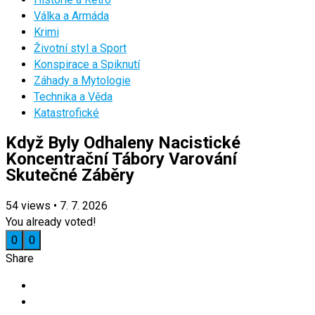
Válka a Armáda
Krimi
Životní styl a Sport
Konspirace a Spiknutí
Záhady a Mytologie
Technika a Věda
Katastrofické
Když Byly Odhaleny Nacistické
Koncentrační Tábory Varování
Skutečné Záběry
54
views
•
7. 7. 2026
You already voted!
0
0
Share