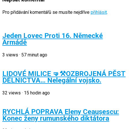
Pro přidávání komentářů se musíte nejdříve
přihlásit
.
Jeden Lovec Proti 16. Německé
Armádě
3
views
·
57 minut ago
LIDOVÉ MILICE 🤜⚒️OZBROJENÁ PĚST
DĚLNICTVA… Nelegální vojsko.
32
views
·
15 hodin ago
RYCHLÁ POPRAVA Eleny Ceaușescu:
Konec ženy rumunského diktátora