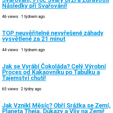
Následky při Svařování!
46
views
·
1 týdnem ago
TOP neuvěřitelné nevyřešené záhady
vysvětlené za 21 minut
44
views
·
1 týdnem ago
Jak se Vyrábí Čokoláda? Celý Výrobní
Proces od Kakaovníku po Tabulku a
Tajemství chuti!
65
views
·
2 týdny ago
Jak Vznikl Měsíc? Obří Srážka se Zemí,
Planeta Theia, Důkazy a Vliv na Zemi!