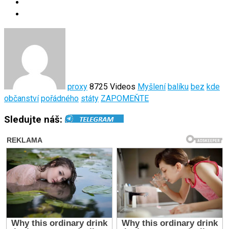
proxy
8725 Videos
Myšlení
balíku
bez
kde
občanství
pořádného
státy
ZAPOMEŇTE
Sledujte náš: