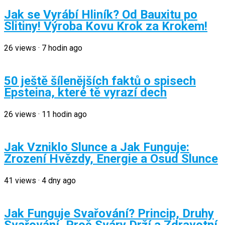
Jak se Vyrábí Hliník? Od Bauxitu po
Slitiny! Výroba Kovu Krok za Krokem!
26
views
·
7 hodin ago
50 ještě šílenějších faktů o spisech
Epsteina, které tě vyrazí dech
26
views
·
11 hodin ago
Jak Vzniklo Slunce a Jak Funguje:
Zrození Hvězdy, Energie a Osud Slunce
41
views
·
4 dny ago
Jak Funguje Svařování? Princip, Druhy
Svařování, Proč Sváry Drží a Zdravotní