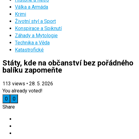
Válka a Armáda
Krimi
Životní styl a Sport
Konspirace a Spiknutí
Záhady a Mytologie
Technika a Věda
Katastrofické
Státy, kde na občanství bez pořádného
balíku zapomeňte
113
views
•
28. 5. 2026
You already voted!
0
0
Share