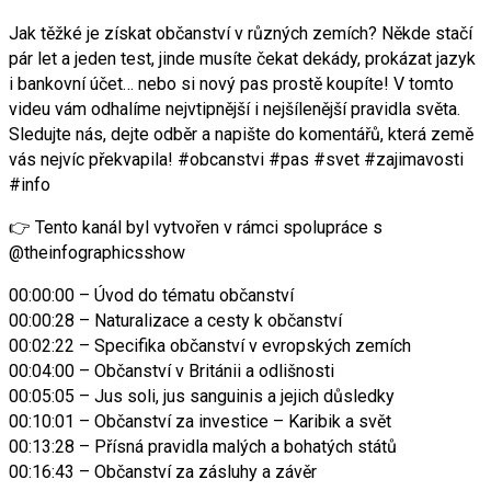
Jak těžké je získat občanství v různých zemích? Někde stačí
pár let a jeden test, jinde musíte čekat dekády, prokázat jazyk
i bankovní účet… nebo si nový pas prostě koupíte! V tomto
videu vám odhalíme nejvtipnější i nejšílenější pravidla světa.
Sledujte nás, dejte odběr a napište do komentářů, která země
vás nejvíc překvapila! #obcanstvi #pas #svet #zajimavosti
#info
👉 Tento kanál byl vytvořen v rámci spolupráce s
@theinfographicsshow
00:00:00 – Úvod do tématu občanství
00:00:28 – Naturalizace a cesty k občanství
00:02:22 – Specifika občanství v evropských zemích
00:04:00 – Občanství v Británii a odlišnosti
00:05:05 – Jus soli, jus sanguinis a jejich důsledky
00:10:01 – Občanství za investice – Karibik a svět
00:13:28 – Přísná pravidla malých a bohatých států
00:16:43 – Občanství za zásluhy a závěr