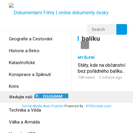
Home
Home
balíku
balíku
Geografie a Cestování
Historie a Retro
MYŠLENÍ
Katastrofické
Státy, kde na občanství
bez pořádného balíku
Konspirace a Spiknutí
zapomeňte
108
views
·
2 měsíce ago
Krimi
Sledujte náš:
Myšlení
Social Media Auto Publish
Powered By :
XYZScripts.com
Technika a Věda
Válka a Armáda