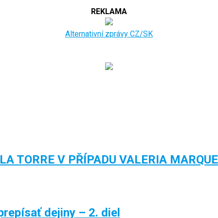
REKLAMA
Alternativní zprávy CZ/SK
 LA TORRE V PŘÍPADU VALERIA MARQU
epísať dejiny – 2. diel