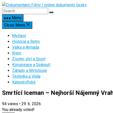
Skip
to
content
Menu
Close Menu
Myšlení
Historie a Retro
Válka a Armáda
Krimi
Životní styl a Sport
Konspirace a Spiknutí
Záhady a Mytologie
Technika a Věda
Katastrofické
Smrtící Iceman – Nejhorší Nájemný Vra
94
views
•
29. 6. 2026
You already voted!