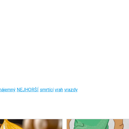
nájemný
NEJHORŠÍ
smrtící
vrah
vrazdy