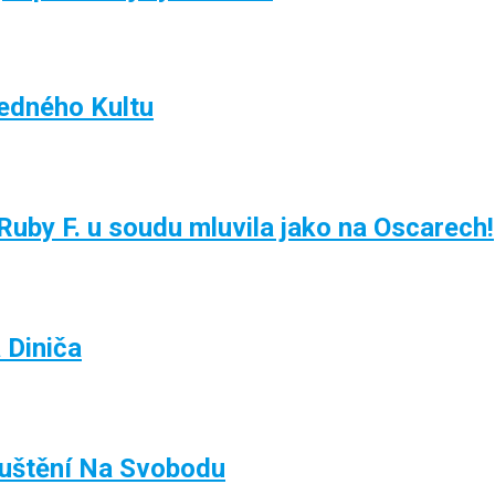
žedného Kultu
uby F. u soudu mluvila jako na Oscarech!
 Diniča
puštění Na Svobodu