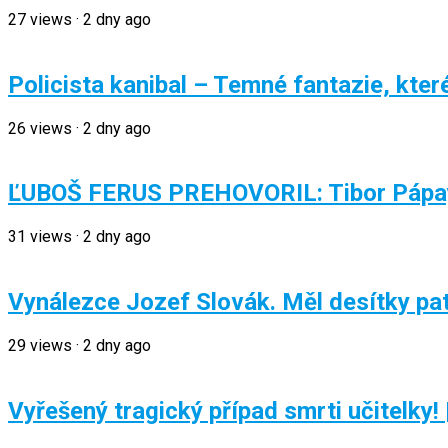
27
views
·
2 dny ago
Policista kanibal – Temné fantazie, kter
26
views
·
2 dny ago
ĽUBOŠ FERUS PREHOVORIL: Tibor Pápay n
31
views
·
2 dny ago
Vynálezce Jozef Slovák. Měl desítky pat
29
views
·
2 dny ago
Vyřešený tragický případ smrti učitelky! 