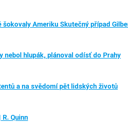
é šokovaly Ameriku Skutečný případ Gilbe
ebol hlupák, plánoval odísť do Prahy
entů a na svědomí pět lidských životů
| R. Quinn