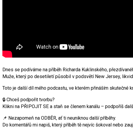
Dnes se podíváme na příběh Richarda Kuklinského, přezdívanéh
Muže, který po desetiletí působil v podsvětí New Jersey, likvid
Toto je další díl mého podcastu, ve kterém přináším skutečné kr
🔒 Chceš podpořit tvorbu?
Klikni na PŘIPOJIT SE a staň se členem kanálu – podpoříš další
📌 Nezapomeň na ODBĚR, ať ti neuniknou další příběhy.
Do komentářů mi napiš, který příběh tě nejvíc šokoval nebo zauj