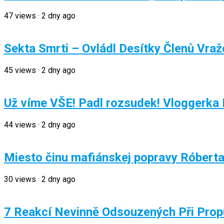
47
views
·
2 dny ago
Sekta Smrti – Ovládl Desítky Členů Vra
45
views
·
2 dny ago
Už víme VŠE! Padl rozsudek! Vloggerka R
44
views
·
2 dny ago
Miesto činu mafiánskej popravy Róberta
30
views
·
2 dny ago
7 Reakcí Nevinně Odsouzených Při Pro