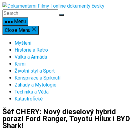
Skip
to
content
Menu
Close Menu
Myšlení
Historie a Retro
Válka a Armáda
Krimi
Životní styl a Sport
Konspirace a Spiknutí
Záhady a Mytologie
Technika a Věda
Katastrofické
Šéf CHERY: Nový dieselový hybrid
porazí Ford Ranger, Toyotu Hilux i BYD
Shark!