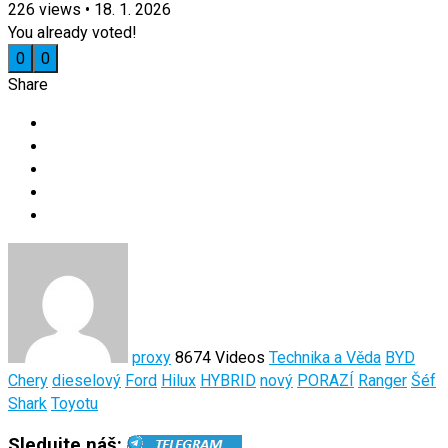
226
views
•
18. 1. 2026
You already voted!
0
0
Share
proxy
8674 Videos
Technika a Věda
BYD
Chery
dieselový
Ford
Hilux
HYBRID
nový
PORAZÍ
Ranger
Šéf
Shark
Toyotu
Sledujte náš: