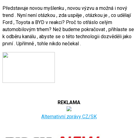
Představuje novou myšlenku , novou výzvu a možná i nový
trend . Nyní není otázkou , zda uspěje , otázkou je , co udělají
Ford , Toyota a BYD v reakci? Proč to otřáslo celým
automobilovým trhem? Než budeme pokračovat , přihlaste se
k odběru kanálu , abyste se o této technologii dozvěděli jako
první . Upřímně , tohle nikdo nečekal .
REKLAMA
Alternativní zprávy CZ/SK