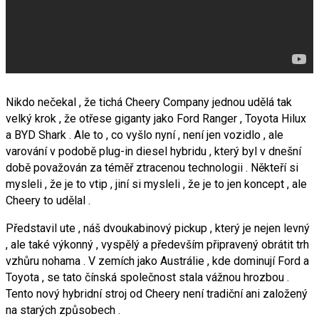
Nikdo nečekal , že tichá Cheery Company jednou udělá tak
velký krok , že otřese giganty jako Ford Ranger , Toyota Hilux
a BYD Shark . Ale to , co vyšlo nyní , není jen vozidlo , ale
varování v podobě plug-in diesel hybridu , který byl v dnešní
době považován za téměř ztracenou technologii . Někteří si
mysleli , že je to vtip , jiní si mysleli , že je to jen koncept , ale
Cheery to udělal .
Představil ute , náš dvoukabinový pickup , který je nejen levný
, ale také výkonný , vyspělý a především připravený obrátit trh
vzhůru nohama . V zemích jako Austrálie , kde dominují Ford a
Toyota , se tato čínská společnost stala vážnou hrozbou .
Tento nový hybridní stroj od Cheery není tradiční ani založený
na starých způsobech .