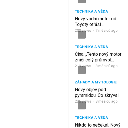
elektromobilů!
TECHNIKA A VĚDA
Nový vodní motor od
Toyoty otřásl
průmyslem
200
views
·
7 měsíců ago
elektromobilů!
TECHNIKA A VĚDA
Čína: „Tento nový motor
zničí celý průmysl
elektromobilů!“
219
views
·
8 měsíců ago
ZÁHADY A MYTOLOGIE
Nový objev pod
pyramidou: Co skrývala
Gíza po tisíce let? |
236
views
·
8 měsíců ago
Dokument CZ | Mýty a
Fakta
TECHNIKA A VĚDA
Nikdo to nečekal: Nový