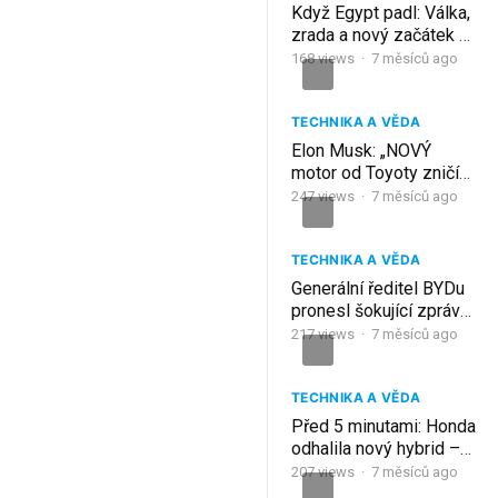
Když Egypt padl: Válka,
zrada a nový začátek –
2. přechodné období |
168
views
·
7 měsíců ago
Část 7.
TECHNIKA A VĚDA
Elon Musk: „NOVÝ
motor od Toyoty zničí
celý průmysl
247
views
·
7 měsíců ago
elektromobilů!“
TECHNIKA A VĚDA
Generální ředitel BYDu
pronesl šokující zprávu:
Nový motor otřásá
217
views
·
7 měsíců ago
celým průmyslem
elektromobilů!
TECHNIKA A VĚDA
Před 5 minutami: Honda
odhalila nový hybrid –
konec éry
207
views
·
7 měsíců ago
elektromobilů!