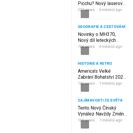
Picchu? Nový laserový
objev přepsal historii |
227
views
·
6 měsíců ago
Dokument CZ | Mýty a
Fakta
GEOGRAFIE A CESTOVÁNÍ
Novinky o MH370,
Nový díl leteckých
nehod, Kolumbijský
166
views
·
6 měsíců ago
speciál
HISTORIE A RETRO
America’s Velké
Zabrání Bohatství 2027
— Nový Výkonný Příkaz
160
views
·
7 měsíců ago
ZAJÍMAVOSTI ZE SVĚTA
Tento Nový Čínský
Vynález Navždy Změní
Svět
169
views
·
7 měsíců ago