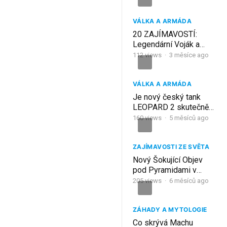
VÁLKA A ARMÁDA
20 ZAJÍMAVOSTÍ:
Legendární Voják a
nový Prezident ČR!
112
views
·
3 měsíce ago
VÁLKA A ARMÁDA
Je nový český tank
LEOPARD 2 skutečně
lepší než dosavadní T-
160
views
·
5 měsíců ago
72? (SROVNÁNÍ)
ZAJÍMAVOSTI ZE SVĚTA
Nový Šokující Objev
pod Pyramidami v
Gíze! Tisíce Let Skryté
205
views
·
6 měsíců ago
Podzemní Stavby?
ZÁHADY A MYTOLOGIE
Co skrývá Machu