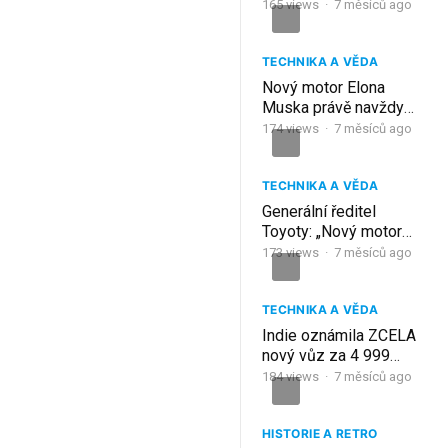
hybridní motor zničí
165
views
·
7 měsíců ago
celý průmysl
elektromobilů!“
TECHNIKA A VĚDA
Nový motor Elona
Muska právě navždy
ukončil průmysl
174
views
·
7 měsíců ago
elektromobilů!
TECHNIKA A VĚDA
Generální ředitel
Toyoty: „Nový motor
rozdrtí celý trh s
173
views
·
7 měsíců ago
elektromobily!“
TECHNIKA A VĚDA
Indie oznámila ZCELA
nový vůz za 4 999
dolarů, který otřese
184
views
·
7 měsíců ago
celým odvětvím
elektromobilů!
HISTORIE A RETRO