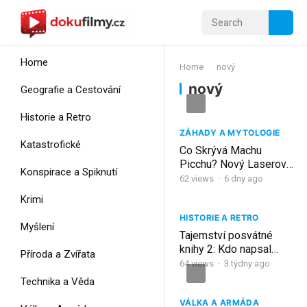
Home
Home
nový
nový
Geografie a Cestování
Historie a Retro
ZÁHADY A MYTOLOGIE
Katastrofické
Co Skrývá Machu
Picchu? Nový Laserový
Konspirace a Spiknutí
Objev Přepsal Dějiny |
62
views
·
6 dny ago
Dokument Na Spaní
Krimi
HISTORIE A RETRO
Myšlení
Tajemství posvátné
knihy 2: Kdo napsal
Příroda a Zvířata
Nový Zákon?…
64
views
·
3 týdny ago
Dokument CZ
Technika a Věda
VÁLKA A ARMÁDA