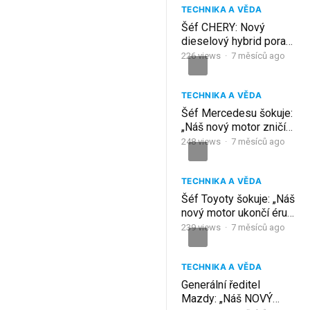
TECHNIKA A VĚDA
Šéf CHERY: Nový
dieselový hybrid porazí
Ford Ranger, Toyotu
226
views
·
7 měsíců ago
Hilux i BYD Shark!
TECHNIKA A VĚDA
Šéf Mercedesu šokuje:
„Náš nový motor zničí
celý elektromobilový
248
views
·
7 měsíců ago
průmysl!“
TECHNIKA A VĚDA
Šéf Toyoty šokuje: „Náš
nový motor ukončí éru
elektromobilů!“
239
views
·
7 měsíců ago
TECHNIKA A VĚDA
Generální ředitel
Mazdy: „Náš NOVÝ