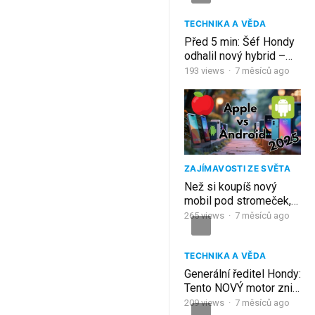
TECHNIKA A VĚDA
Před 5 min: Šéf Hondy
odhalil nový hybrid –
elektromobily jsou
193
views
·
7 měsíců ago
konec!
ZAJÍMAVOSTI ZE SVĚTA
Než si koupíš nový
mobil pod stromeček,
podívej se na tohle!
265
views
·
7 měsíců ago
TECHNIKA A VĚDA
Generální ředitel Hondy:
Tento NOVÝ motor zničí
celý průmysl
209
views
·
7 měsíců ago