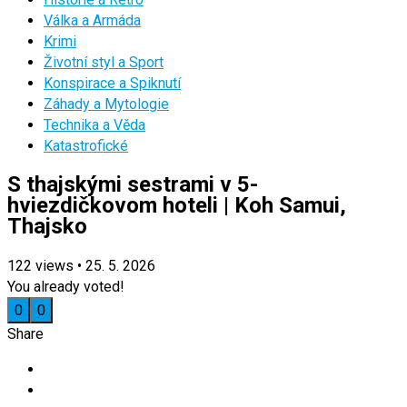
Válka a Armáda
Krimi
Životní styl a Sport
Konspirace a Spiknutí
Záhady a Mytologie
Technika a Věda
Katastrofické
S thajskými sestrami v 5-
hviezdičkovom hoteli | Koh Samui,
Thajsko
122
views
•
25. 5. 2026
You already voted!
0
0
Share