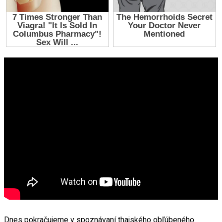
Dnes pokračujeme v spoznávaní thajského obľúbeného