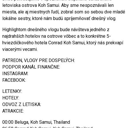
letoviska ostrova Koh Samui. Aby sme nespoznávali len
miesta, ale aj miestnych ľudí, zobral som so sebou dve mladé
lokálne sestry, ktoré nám budú spríjemňovať dnešný vlog.
Highlightom dnešného vlogu bude návšteva jedného z
najdrahších hotelov na ostrove vôbec a to konkrétne 5-
hviezdičkového hotela Conrad Koh Samui, ktorý nás prekvapí
viacerými vecami.
PATREON, VLOGY PRE DOSPELÝCH:
PODPOR KANÁL FINANČNE:
INSTAGRAM:
FACEBOOK:
LETENKY:
HOTELY:
ODVOZ Z LETISKA:
ATRAKCIE:
00:00 Beluga, Koh Samui, Thailand