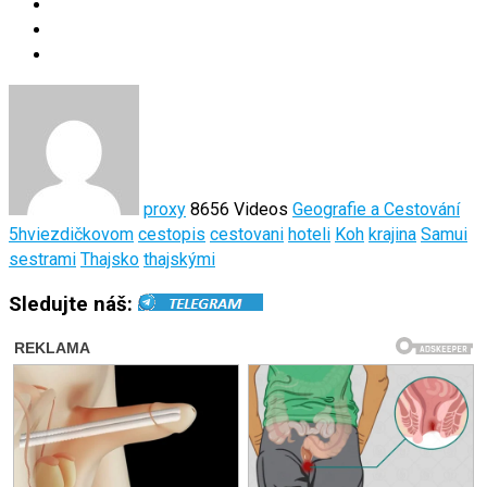
proxy
8656 Videos
Geografie a Cestování
5hviezdičkovom
cestopis
cestovani
hoteli
Koh
krajina
Samui
sestrami
Thajsko
thajskými
Sledujte náš: