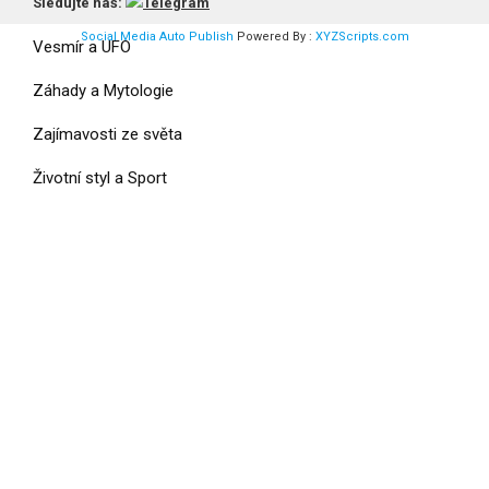
Válka a Armáda
Sledujte náš:
Social Media Auto Publish
Powered By :
XYZScripts.com
Vesmír a UFO
Záhady a Mytologie
Zajímavosti ze světa
Životní styl a Sport