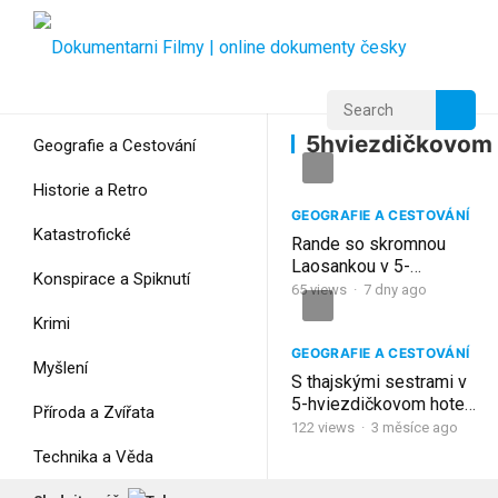
Home
Home
5hviezdičkovom
5hviezdičkovom
Geografie a Cestování
Historie a Retro
GEOGRAFIE A CESTOVÁNÍ
Katastrofické
Rande so skromnou
Laosankou v 5-
Konspirace a Spiknutí
hviezdičkovom hoteli |
65
views
·
7 dny ago
Koh Chang, Thajsko
Krimi
GEOGRAFIE A CESTOVÁNÍ
Myšlení
S thajskými sestrami v
5-hviezdičkovom hoteli
Příroda a Zvířata
| Koh Samui, Thajsko
122
views
·
3 měsíce ago
Technika a Věda