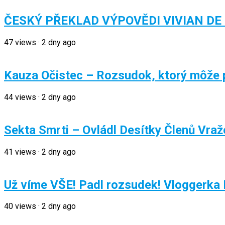
ČESKÝ PŘEKLAD VÝPOVĚDI VIVIAN DE
47
views
·
2 dny ago
Kauza Očistec – Rozsudok, ktorý môže pr
44
views
·
2 dny ago
Sekta Smrti – Ovládl Desítky Členů Vra
41
views
·
2 dny ago
Už víme VŠE! Padl rozsudek! Vloggerka R
40
views
·
2 dny ago