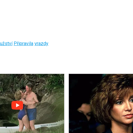
užství
Připravila
vrazdy