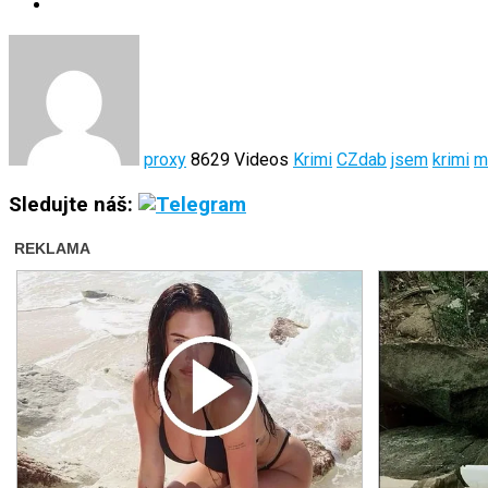
proxy
8629 Videos
Krimi
CZdab
jsem
krimi
m
Sledujte náš: