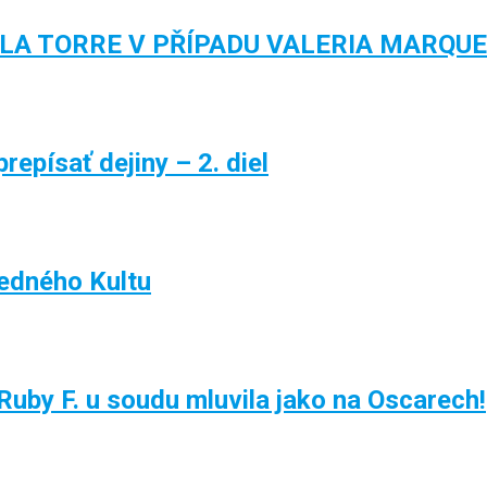
 LA TORRE V PŘÍPADU VALERIA MARQU
epísať dejiny – 2. diel
žedného Kultu
uby F. u soudu mluvila jako na Oscarech!