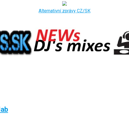
Alternativní zprávy CZ/SK
dab