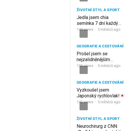
ŽIVOTNÍ STYL A SPORT
Jedla jsem chia
semínka 7 dní každý
večer… Můj lékař
149
views
·
5 měsíců ago
nemohl uvěřit
výsledkům!
GEOGRAFIE A CESTOVÁNÍ
Prošel jsem se
nejzalidněnějším
městem na světě
156
views
·
5 měsíců ago
GEOGRAFIE A CESTOVÁNÍ
Vyzkoušel jsem
Japonský rychlovlak!
143
views
·
5 měsíců ago
ŽIVOTNÍ STYL A SPORT
Neurochirurg z CNN: