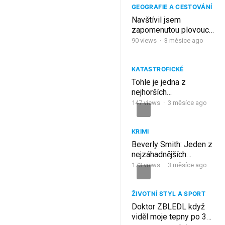
GEOGRAFIE A CESTOVÁNÍ
Navštívil jsem
zapomenutou plovoucí
vesnici v Kolumbii
90
views
·
3 měsíce ago
KATASTROFICKÉ
Tohle je jedna z
nejhorších
vyšetřovacích zpráv,
147
views
·
3 měsíce ago
jaké jsem kdy četl! |
Thai Airways 261
KRIMI
Beverly Smith: Jeden z
nejzáhadnějších
případů, které jsem kdy
173
views
·
3 měsíce ago
zpracovala
ŽIVOTNÍ STYL A SPORT
Doktor ZBLEDL když
viděl moje tepny po 30