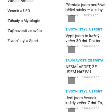
Válka a Armáda
Přestala jsem používat
bělicí pásky — a zuby
Vesmír a UFO
jsou konečně bílé. Zde
66
views
·
3 týdny ago
je proč
Záhady a Mytologie
ŽIVOTNÍ STYL A SPORT
Zajímavosti ze světa
Vypil jsem to každý
Životní styl a Sport
večer 30 dní. Doktor
nevěřil svým očím při
68
views
·
1 měsíc ago
kontrole cukru
ZAJÍMAVOSTI ZE SVĚTA
NESMÍ VĚDĚT, ŽE
JSEM NAŽIVU
51
views
·
1 měsíc ago
ŽIVOTNÍ STYL A SPORT
Jedl jsem česnek
každý večer 7 dní. To,
co se stalo, mě
75
views
·
1 měsíc ago