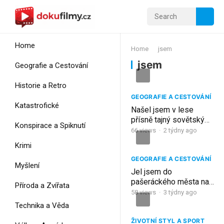
Home
Home
jsem
jsem
Geografie a Cestování
Historie a Retro
GEOGRAFIE A CESTOVÁNÍ
Katastrofické
Našel jsem v lese
přísně tajný sovětský
Konspirace a Spiknutí
objekt: Tady měly být
66
views
·
2 týdny ago
rakety!
Krimi
GEOGRAFIE A CESTOVÁNÍ
Myšlení
Jel jsem do
pašeráckého města na
Příroda a Zvířata
Brazilské hranici
58
views
·
3 týdny ago
Technika a Věda
ŽIVOTNÍ STYL A SPORT