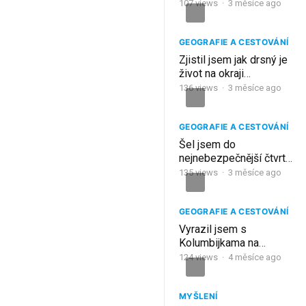
dnech… udělal jsem
107
views
·
3 měsíce ago
TOHLE každé ráno
GEOGRAFIE A CESTOVÁNÍ
Zjistil jsem jak drsný je
život na okraji
Kolumbijské
136
views
·
3 měsíce ago
společnosti
GEOGRAFIE A CESTOVÁNÍ
Šel jsem do
nejnebezpečnější čtvrti
ve městě (Kolumbie)
135
views
·
3 měsíce ago
GEOGRAFIE A CESTOVÁNÍ
Vyrazil jsem s
Kolumbijkama na
karneval!
124
views
·
4 měsíce ago
MYŠLENÍ