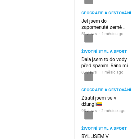
šokovalo (99 % lidí to
nezná)
GEOGRAFIE A CESTOVÁNÍ
Jel jsem do
zapomenuté země
Jižní Ameriky.
83
views
·
1 měsíc ago
ŽIVOTNÍ STYL A SPORT
Dala jsem to do vody
před spaním. Ráno mi
zmizely otoky, které
63
views
·
1 měsíc ago
jsem měla 5 let.
GEOGRAFIE A CESTOVÁNÍ
Ztratil jsem se v
džungli
98
views
·
2 měsíce ago
ŽIVOTNÍ STYL A SPORT
BYL JSEM V