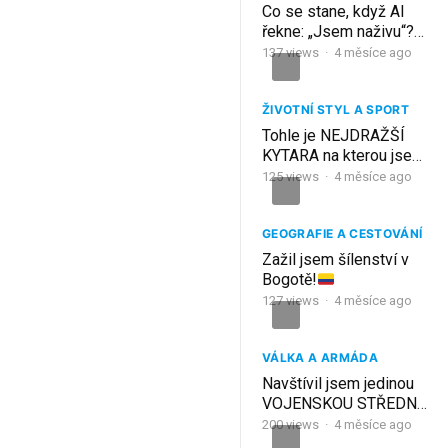
Co se stane, když AI
řekne: „Jsem naživu“?
Minutu po minutě
137
views
·
4 měsíce ago
ŽIVOTNÍ STYL A SPORT
Tohle je NEJDRAŽŠÍ
KYTARA na kterou jsem
KDY HRÁL a má
125
views
·
4 měsíce ago
neuvěřitelnou HISTORII
GEOGRAFIE A CESTOVÁNÍ
Zažil jsem šílenství v
Bogotě!
127
views
·
4 měsíce ago
VÁLKA A ARMÁDA
Navštívil jsem jedinou
VOJENSKOU STŘEDNÍ
ŠKOLU V ČR a zjistil ty
200
views
·
4 měsíce ago
největší zajímavosti!