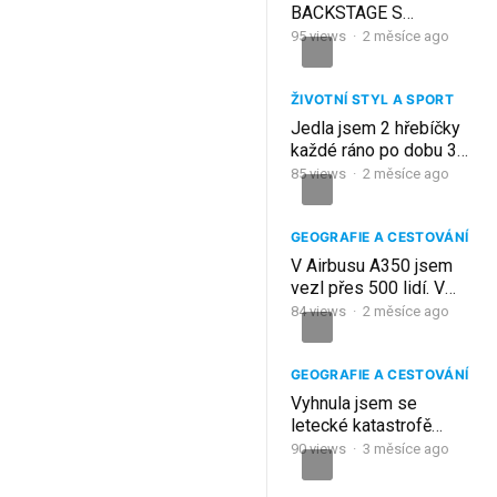
BACKSTAGE S
LEGENDÁRNÍ
95
views
·
2 měsíce ago
ROCKOVOU HVĚZDOU!
ŽIVOTNÍ STYL A SPORT
Jedla jsem 2 hřebíčky
každé ráno po dobu 30
dní – výsledky mě
85
views
·
2 měsíce ago
šokovaly
GEOGRAFIE A CESTOVÁNÍ
V Airbusu A350 jsem
vezl přes 500 lidí. V
kokpitu jako první
84
views
·
2 měsíce ago
zapínám Windows –
Martin Jokl
GEOGRAFIE A CESTOVÁNÍ
Vyhnula jsem se
letecké katastrofě
prvního Boeingu 747 u
90
views
·
3 měsíce ago
Air India – Letuška
Ludmila Vaňková