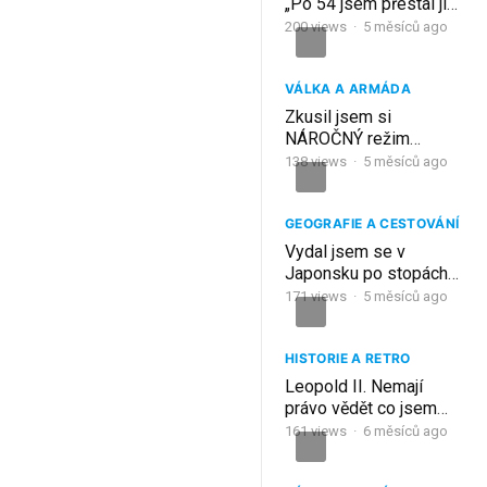
„Po 54 jsem přestal jíst
TOTO – můj mozek se
200
views
·
5 měsíců ago
změnil za 12 týdnů“
VÁLKA A ARMÁDA
Zkusil jsem si
NÁROČNÝ režim
VOJENSKÉ ŠKOLY!
138
views
·
5 měsíců ago
GEOGRAFIE A CESTOVÁNÍ
Vydal jsem se v
Japonsku po stopách
Gejš
171
views
·
5 měsíců ago
HISTORIE A RETRO
Leopold II. Nemají
právo vědět co jsem
udělal.
161
views
·
6 měsíců ago