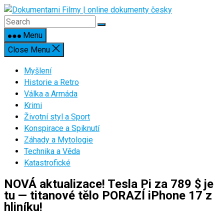
Skip
to
content
Menu
Close Menu
Myšlení
Historie a Retro
Válka a Armáda
Krimi
Životní styl a Sport
Konspirace a Spiknutí
Záhady a Mytologie
Technika a Věda
Katastrofické
NOVÁ aktualizace! Tesla Pi za 789 $ je
tu — titanové tělo PORAZÍ iPhone 17 z
hliníku!