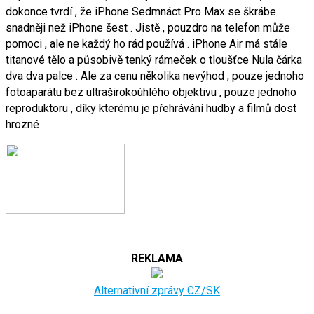
dokonce tvrdí , že iPhone Sedmnáct Pro Max se škrábe
snadněji než iPhone šest . Jistě , pouzdro na telefon může
pomoci , ale ne každý ho rád používá . iPhone Air má stále
titanové tělo a působivě tenký rámeček o tloušťce Nula čárka
dva dva palce . Ale za cenu několika nevýhod , pouze jednoho
fotoaparátu bez ultraširokoúhlého objektivu , pouze jednoho
reproduktoru , díky kterému je přehrávání hudby a filmů dost
hrozné .
REKLAMA
Alternativní zprávy CZ/SK