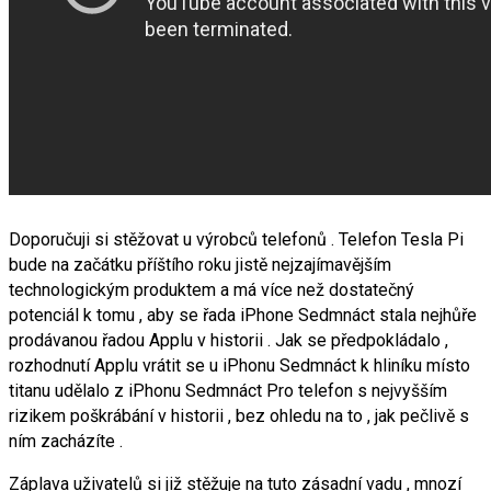
Doporučuji si stěžovat u výrobců telefonů . Telefon Tesla Pi
bude na začátku příštího roku jistě nejzajímavějším
technologickým produktem a má více než dostatečný
potenciál k tomu , aby se řada iPhone Sedmnáct stala nejhůře
prodávanou řadou Applu v historii . Jak se předpokládalo ,
rozhodnutí Applu vrátit se u iPhonu Sedmnáct k hliníku místo
titanu udělalo z iPhonu Sedmnáct Pro telefon s nejvyšším
rizikem poškrábání v historii , bez ohledu na to , jak pečlivě s
ním zacházíte .
Záplava uživatelů si již stěžuje na tuto zásadní vadu , mnozí