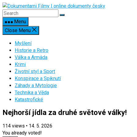
Skip
to
content
Menu
Close Menu
Myšlení
Historie a Retro
Válka a Armáda
Krimi
Životní styl a Sport
Konspirace a Spiknutí
Záhady a Mytologie
Technika a Věda
Katastrofické
Nejhorší jídla za druhé světové války!
114
views
•
14. 5. 2026
You already voted!