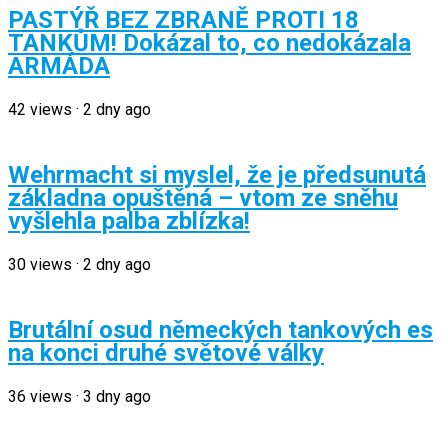
PASTÝŘ BEZ ZBRANĚ PROTI 18
TANKŮM! Dokázal to, co nedokázala
ARMÁDA
42
views
·
2 dny ago
Wehrmacht si myslel, že je předsunutá
základna opuštěná – vtom ze sněhu
vyšlehla palba zblízka!
30
views
·
2 dny ago
Brutální osud německých tankových es
na konci druhé světové války
36
views
·
3 dny ago