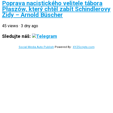
Poprava nacistického velitele tábora
Płaszów, který chtěl zabít Schindlerovy
Židy – Arnold Büscher
45
views
·
3 dny ago
Sledujte náš:
Social Media Auto Publish
Powered By :
XYZScripts.com