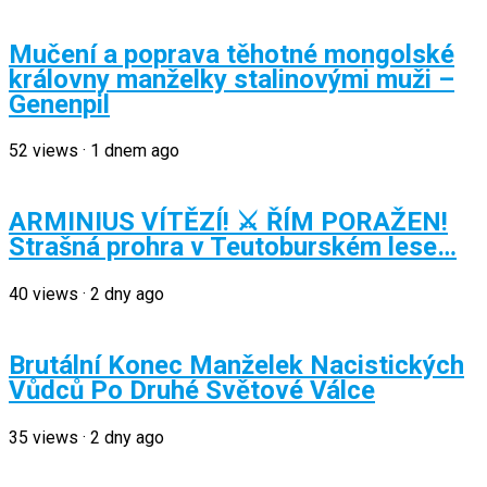
Mučení a poprava těhotné mongolské
královny manželky stalinovými muži –
Genenpil
52
views
·
1 dnem ago
ARMINIUS VÍTĚZÍ! ⚔️ ŘÍM PORAŽEN!
Strašná prohra v Teutoburském lese…
40
views
·
2 dny ago
Brutální Konec Manželek Nacistických
Vůdců Po Druhé Světové Válce
35
views
·
2 dny ago