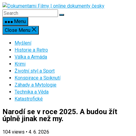
Skip
to
content
Menu
Close Menu
Myšlení
Historie a Retro
Válka a Armáda
Krimi
Životní styl a Sport
Konspirace a Spiknutí
Záhady a Mytologie
Technika a Věda
Katastrofické
Narodí se v roce 2025. A budou žít
úplně jinak než my.
104
views
•
4. 6. 2026