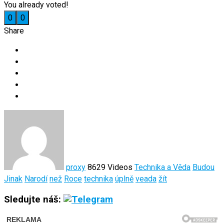
You already voted!
0
0
Share
proxy
8629 Videos
Technika a Věda
Budou
Jinak
Narodí
než
Roce
technika
úplně
veada
žít
Sledujte náš: