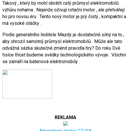
Takový , který by mohl obrátit celý průmysl elektromobilů
vzhůru nohama . Nejenže oživují rotační motor , ale přetvářejí
ho pro novou éru . Tento nový motor je prý čistý , kompaktní a
má vysoké otáčky .
Podle generálního ředitele Mazdy je dostatečně silný na to ,
aby ohrozil samotný průmysl elektromobilů . Může ale tato
odvážná sázka skutečně změnit pravidla hry? Do roku Dvě
tisíce třicet budeme svědky technologického vývoje . Všichni
se zaměří na bateriová elektromobily .
REKLAMA
Alternativní zprávy CZ/SK