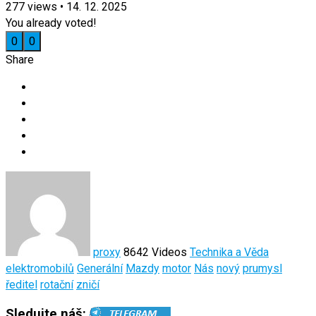
277
views
•
14. 12. 2025
You already voted!
0
0
Share
proxy
8642 Videos
Technika a Věda
elektromobilů
Generální
Mazdy
motor
Nás
nový
prumysl
ředitel
rotační
zničí
Sledujte náš: