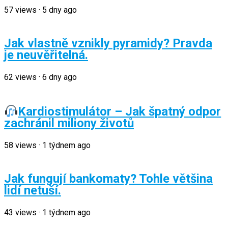
57
views
·
5 dny ago
Jak vlastně vznikly pyramidy? Pravda
je neuvěřitelná.
62
views
·
6 dny ago
Kardiostimulátor – Jak špatný odpor
zachránil miliony životů
58
views
·
1 týdnem ago
Jak fungují bankomaty? Tohle většina
lidí netuší.
43
views
·
1 týdnem ago