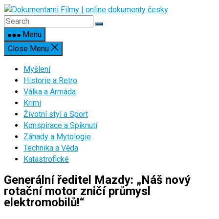
Skip
to
content
Menu
Close Menu
Myšlení
Historie a Retro
Válka a Armáda
Krimi
Životní styl a Sport
Konspirace a Spiknutí
Záhady a Mytologie
Technika a Věda
Katastrofické
Generální ředitel Mazdy: „Náš nový
rotační motor zničí průmysl
elektromobilů!“