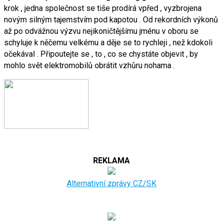
krok , jedna společnost se tiše prodírá vpřed , vyzbrojena
novým silným tajemstvím pod kapotou . Od rekordních výkonů
až po odvážnou výzvu nejikoničtějšímu jménu v oboru se
schyluje k něčemu velkému a děje se to rychleji , než kdokoli
očekával . Připoutejte se , to , co se chystáte objevit , by
mohlo svět elektromobilů obrátit vzhůru nohama .
REKLAMA
Alternativní zprávy CZ/SK