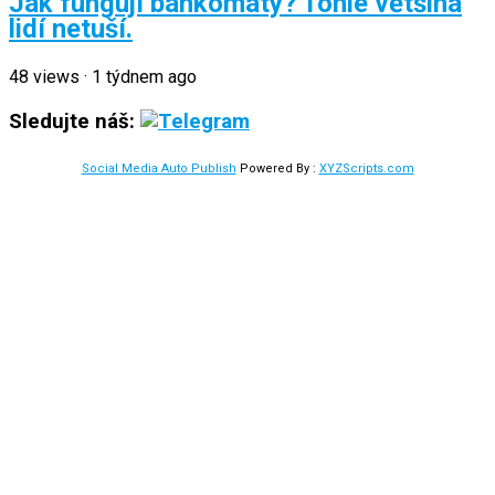
Jak fungují bankomaty? Tohle většina
lidí netuší.
48
views
·
1 týdnem ago
Sledujte náš:
Social Media Auto Publish
Powered By :
XYZScripts.com