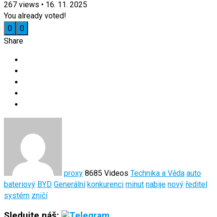
267
views
•
16. 11. 2025
You already voted!
0
0
Share
proxy
8685 Videos
Technika a Věda
auto
bateriový
BYD
Generální
konkurenci
minut
nabije
nový
ředitel
systém
zničí
Sledujte náš: