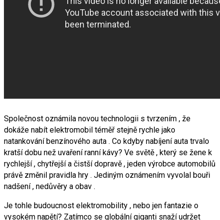
Společnost oznámila novou technologii s tvrzením , že
dokáže nabít elektromobil téměř stejně rychle jako
natankování benzínového auta . Co kdyby nabíjení auta trvalo
kratší dobu než uvaření ranní kávy? Ve světě , který se žene k
rychlejší , chytřejší a čistší dopravě , jeden výrobce automobilů
právě změnil pravidla hry . Jediným oznámením vyvolal bouři
nadšení , nedůvěry a obav .
Je tohle budoucnost elektromobility , nebo jen fantazie o
vysokém napětí? Zatímco se globální giganti snaží udržet