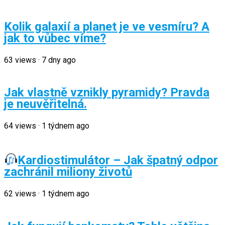
Kolik galaxií a planet je ve vesmíru? A
jak to vůbec víme?
63
views
·
7 dny ago
Jak vlastně vznikly pyramidy? Pravda
je neuvěřitelná.
64
views
·
1 týdnem ago
Kardiostimulátor – Jak špatný odpor
zachránil miliony životů
62
views
·
1 týdnem ago