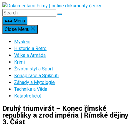
Skip
to
content
Menu
Close Menu
Myšlení
Historie a Retro
Válka a Armáda
Krimi
Životní styl a Sport
Konspirace a Spiknutí
Záhady a Mytologie
Technika a Věda
Katastrofické
Druhý triumvirát – Konec římské
republiky a zrod impéria | Římské dějiny
3. Část