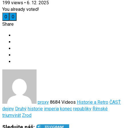
199
views
•
6. 12. 2025
You already voted!
0
0
Share
proxy
8684 Videos
Historie a Retro
ČASŤ
dejiny
Druhý
historie
imperia
konec
republiky
Římské
triumvirát
Zrod
Sledujte náš: