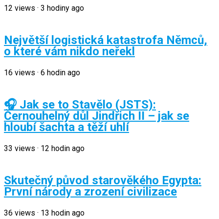
12
views
·
3 hodiny ago
Největší logistická katastrofa Němců,
o které vám nikdo neřekl
16
views
·
6 hodin ago
🎧 Jak se to Stavělo (JSTS):
Černouhelný důl Jindřich II – jak se
hloubí šachta a těží uhlí
33
views
·
12 hodin ago
Skutečný původ starověkého Egypta:
První národy a zrození civilizace
36
views
·
13 hodin ago