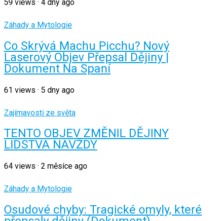
59
views
·
4 dny ago
Záhady a Mytologie
Co Skrývá Machu Picchu? Nový
Laserový Objev Přepsal Dějiny |
Dokument Na Spaní
61
views
·
5 dny ago
Zajímavosti ze světa
TENTO OBJEV ZMĚNIL DĚJINY
LIDSTVA NAVŽDY
64
views
·
2 měsíce ago
Záhady a Mytologie
Osudové chyby: Tragické omyly, které