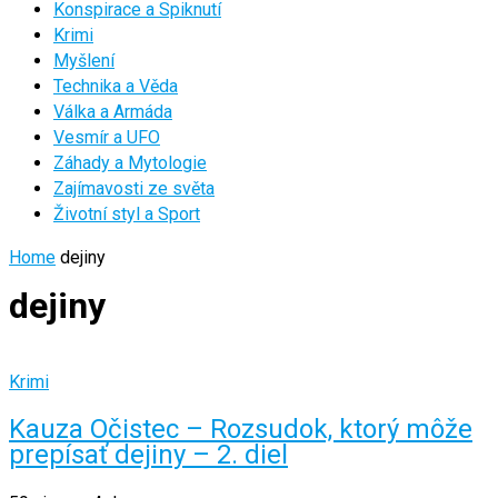
Konspirace a Spiknutí
Krimi
Myšlení
Technika a Věda
Válka a Armáda
Vesmír a UFO
Záhady a Mytologie
Zajímavosti ze světa
Životní styl a Sport
Home
dejiny
dejiny
Krimi
Kauza Očistec – Rozsudok, ktorý môže
prepísať dejiny – 2. diel