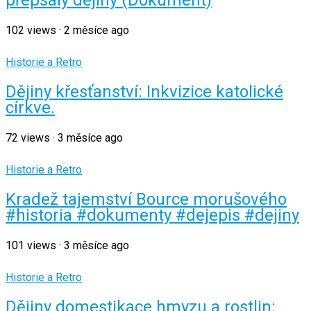
přepsaly dějiny (Dokument)
102
views
·
2 měsíce ago
Historie a Retro
Dějiny křesťanství: Inkvizice katolické
církve.
72
views
·
3 měsíce ago
Historie a Retro
Kradež tajemství Bource morušového
#historia #dokumenty #dejepis #dejiny
101
views
·
3 měsíce ago
Historie a Retro
Dějiny domestikace hmyzu a rostlin: