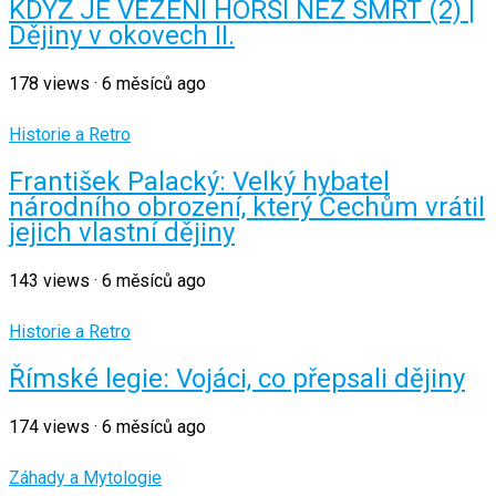
KDYŽ JE VĚZENÍ HORŠÍ NEŽ SMRT (2) |
Dějiny v okovech II.
178
views
·
6 měsíců ago
Historie a Retro
František Palacký: Velký hybatel
národního obrození, který Čechům vrátil
jejich vlastní dějiny
143
views
·
6 měsíců ago
Historie a Retro
Římské legie: Vojáci, co přepsali dějiny
174
views
·
6 měsíců ago
Záhady a Mytologie