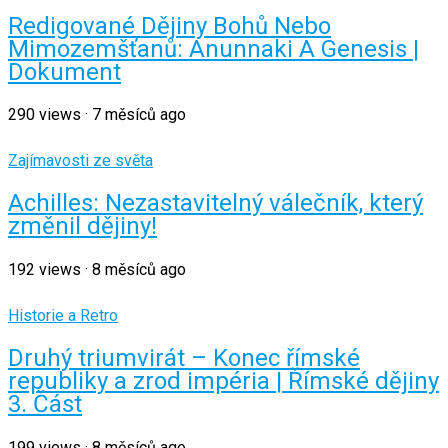
Redigované Dějiny Bohů Nebo
Mimozemšťanů: Anunnaki A Genesis |
Dokument
290
views
·
7 měsíců ago
Zajímavosti ze světa
Achilles: Nezastavitelný válečník, který
změnil dějiny!
192
views
·
8 měsíců ago
Historie a Retro
Druhý triumvirát – Konec římské
republiky a zrod impéria | Římské dějiny
3. Část
199
views
·
8 měsíců ago