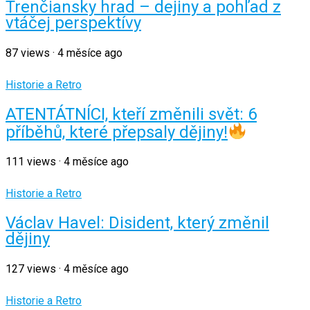
Trenčiansky hrad – dejiny a pohľad z
vtáčej perspektívy
87
views
·
4 měsíce ago
Historie a Retro
ATENTÁTNÍCI, kteří změnili svět: 6
příběhů, které přepsaly dějiny!
111
views
·
4 měsíce ago
Historie a Retro
Václav Havel: Disident, který změnil
dějiny
127
views
·
4 měsíce ago
Historie a Retro