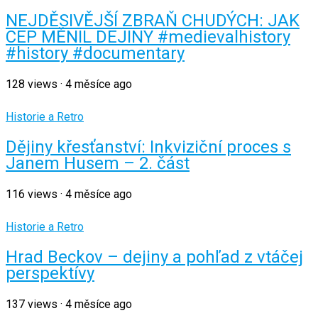
NEJDĚSIVĚJŠÍ ZBRAŇ CHUDÝCH: JAK
CEP MĚNIL DEJINY #medievalhistory
#history #documentary
128
views
·
4 měsíce ago
Historie a Retro
Dějiny křesťanství: Inkviziční proces s
Janem Husem – 2. část
116
views
·
4 měsíce ago
Historie a Retro
Hrad Beckov – dejiny a pohľad z vtáčej
perspektívy
137
views
·
4 měsíce ago