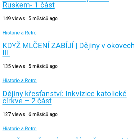
Ruskem- 1 část
149
views
·
5 měsíců ago
Historie a Retro
KDYŽ MLČENÍ ZABÍJÍ | Dějiny v okovech
III.
135
views
·
5 měsíců ago
Historie a Retro
Dějiny křesťanství: Inkvizice katolické
církve – 2 část
127
views
·
6 měsíců ago
Historie a Retro