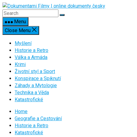
Skip
to
content
Menu
Close Menu
Myšlení
Historie a Retro
Válka a Armáda
Krimi
Životní styl a Sport
Konspirace a Spiknutí
Záhady a Mytologie
Technika a Věda
Katastrofické
Home
Geografie a Cestování
Historie a Retro
Katastrofické