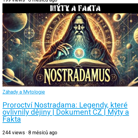
Záhady a Mytologie
Proroctví Nostradama: Legendy, které
ovlivnily dějiny | Dokument CZ | Mýty a
Fakta
244
views
·
8 měsíců ago