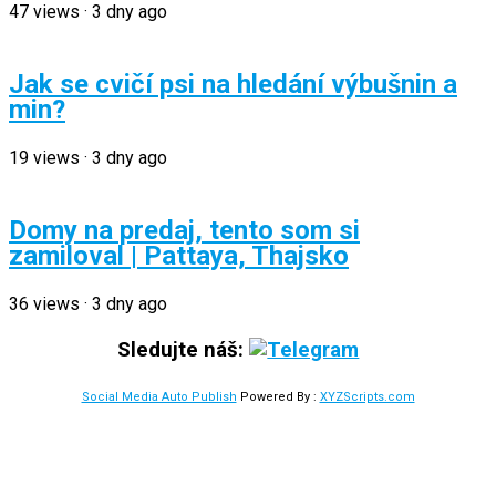
47
views
·
3 dny ago
Jak se cvičí psi na hledání výbušnin a
min?
19
views
·
3 dny ago
Domy na predaj, tento som si
zamiloval | Pattaya, Thajsko
36
views
·
3 dny ago
Sledujte náš:
Social Media Auto Publish
Powered By :
XYZScripts.com