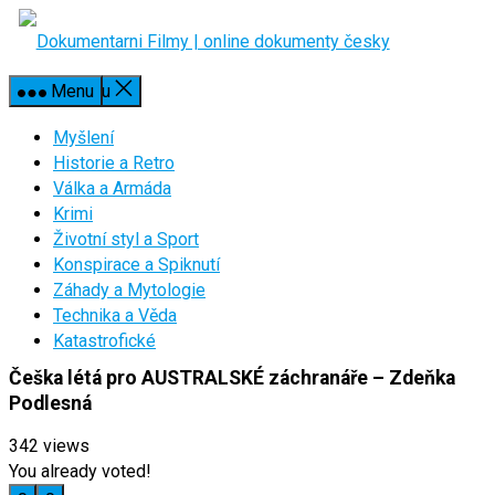
Skip
to
content
Close Menu
Menu
Myšlení
Historie a Retro
Válka a Armáda
Krimi
Životní styl a Sport
Konspirace a Spiknutí
Záhady a Mytologie
Technika a Věda
Katastrofické
Češka létá pro AUSTRALSKÉ záchranáře – Zdeňka
Podlesná
342
views
You already voted!