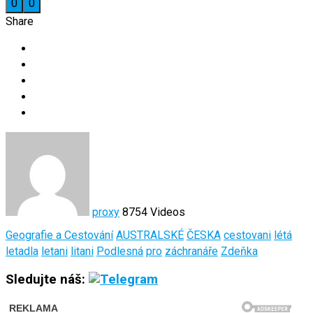
0
0
Share
proxy
8754 Videos
Geografie a Cestování
AUSTRALSKÉ
ČESKA
cestovani
létá
letadla
letani
litani
Podlesná
pro
záchranáře
Zdeňka
Sledujte náš: