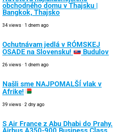
obchodného domu v Thajsku |
Bangkok, Thajsko
34
views
·
1 dnem ago
Ochutnávam jedlá v RÓMSKEJ
OSADE na Slovensku!
Budulov
26
views
·
1 dnem ago
Našli sme NAJPOMALŠÍ vlak v
Afrike!
39
views
·
2 dny ago
S Air France z Abu Dhabi do Prahy.
Airbus A350-900 Business Class