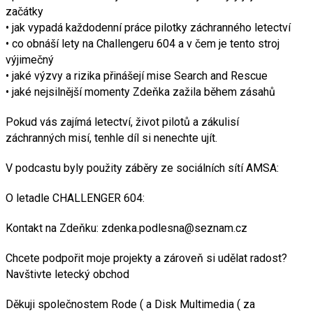
začátky
• jak vypadá každodenní práce pilotky záchranného letectví
• co obnáší lety na Challengeru 604 a v čem je tento stroj
výjimečný
• jaké výzvy a rizika přinášejí mise Search and Rescue
• jaké nejsilnější momenty Zdeňka zažila během zásahů
Pokud vás zajímá letectví, život pilotů a zákulisí
záchranných misí, tenhle díl si nenechte ujít.
V podcastu byly použity záběry ze sociálních sítí AMSA:
O letadle CHALLENGER 604:
Kontakt na Zdeňku: zdenka.podlesna@seznam.cz
Chcete podpořit moje projekty a zároveň si udělat radost?
Navštivte letecký obchod
Děkuji společnostem Rode ( a Disk Multimedia ( za