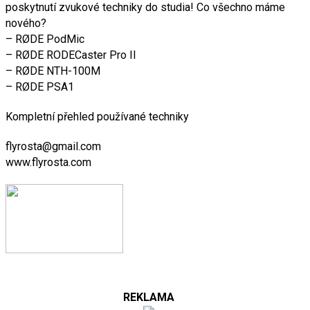
poskytnutí zvukové techniky do studia! Co všechno máme
nového?
– RØDE PodMic
– RØDE RODECaster Pro II
– RØDE NTH-100M
– RØDE PSA1
Kompletní přehled používané techniky
flyrosta@gmail.com
www.flyrosta.com
REKLAMA