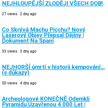
NEJHLOUPĚJŠÍ ZLODĚJI VŠECH DOB!
27
views
·
2 dny ago
Co Skrývá Machu Picchu? Nový
Laserový Objev Přepsal Dějiny |
Dokument Na Spaní
53
views
·
3 dny ago
NEJHORŠÍ úmrtí v historii kempování…
(s důkazy)
50
views
·
4 dny ago
Archeologové KONEČNĚ Odemkli
Pyramidu Uzavřenou 4 000 Let |