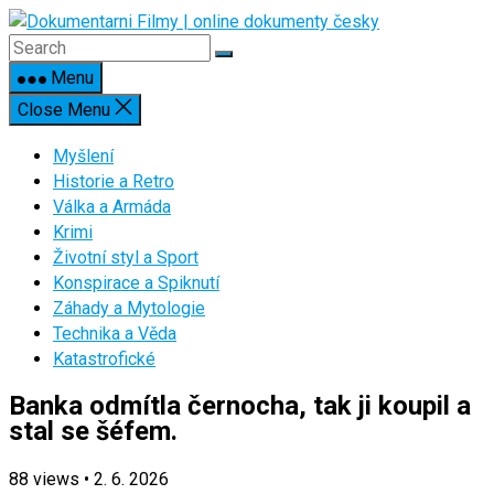
Skip
to
content
Menu
Close Menu
Myšlení
Historie a Retro
Válka a Armáda
Krimi
Životní styl a Sport
Konspirace a Spiknutí
Záhady a Mytologie
Technika a Věda
Katastrofické
Banka odmítla černocha, tak ji koupil a
stal se šéfem.
88
views
•
2. 6. 2026