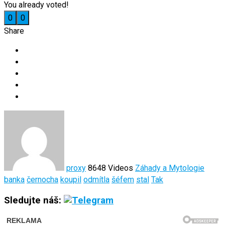
You already voted!
0
0
Share
proxy
8648 Videos
Záhady a Mytologie
banka
černocha
koupil
odmítla
šéfem
stal
Tak
Sledujte náš: