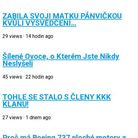
ZABILA SVOJI MATKU PÁNVIČKOU
KVŮLI VYSVĚDČENÍ…
29
views
·
14 hodin ago
Šílené Ovoce, o Kterém Jste Nikdy
Neslyšeli
45
views
·
22 hodin ago
TOHLE SE STALO S ČLENY KKK
KLANU!
27
views
·
1 dnem ago
Proč má Boeing 737 ploché motory a