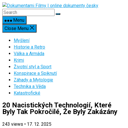
Skip
to
content
Menu
Close Menu
Myšlení
Historie a Retro
Válka a Armáda
Krimi
Životní styl a Sport
Konspirace a Spiknutí
Záhady a Mytologie
Technika a Věda
Katastrofické
20 Nacistických Technologií, Které
Byly Tak Pokročilé, Že Byly Zakázány
243
views
•
17. 12. 2025