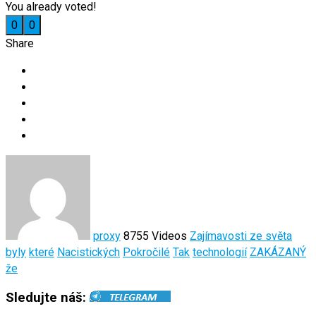
You already voted!
0
0
Share
proxy
8755 Videos
Zajímavosti ze světa
byly
které
Nacistických
Pokročilé
Tak
technologií
ZAKÁZANÝ
že
Sledujte náš: