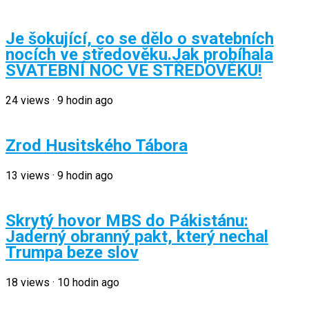
Je šokující, co se dělo o svatebních
nocích ve středověku.Jak probíhala
SVATEBNÍ NOC VE STŘEDOVĚKU!
24
views
·
9 hodin ago
Zrod Husitského Tábora
13
views
·
9 hodin ago
Skrytý hovor MBS do Pákistánu:
Jaderný obranný pakt, který nechal
Trumpa beze slov
18
views
·
10 hodin ago