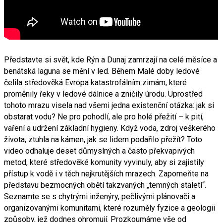
Představte si svět, kde Rýn a Dunaj zamrzají na celé měsíce a
benátská laguna se mění v led. Během Malé doby ledové
čelila středověká Evropa katastrofálním zimám, které
proměnily řeky v ledové dálnice a zničily úrodu. Uprostřed
tohoto mrazu visela nad všemi jedna existenční otázka: jak si
obstarat vodu? Ne pro pohodlí, ale pro holé přežití – k pití,
vaření a udržení základní hygieny. Když voda, zdroj veškerého
života, ztuhla na kámen, jak se lidem podařilo přežít? Toto
video odhaluje deset důmyslných a často překvapivých
metod, které středověké komunity vyvinuly, aby si zajistily
přístup k vodě i v těch nejkrutějších mrazech. Zapomeňte na
představu bezmocných obětí takzvaných „temných staletí“.
Seznamte se s chytrými inženýry, pečlivými plánovači a
organizovanými komunitami, které rozuměly fyzice a geologii
způsoby, jež dodnes ohromují. Prozkoumáme vše od