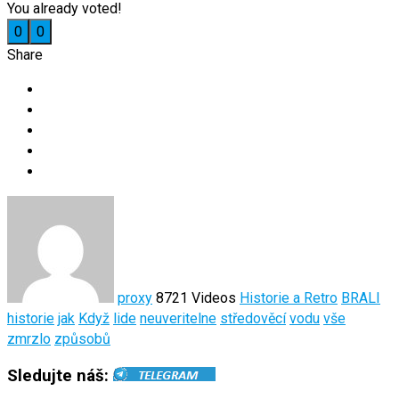
You already voted!
0
0
Share
proxy
8721 Videos
Historie a Retro
BRALI
historie
jak
Když
lide
neuveritelne
středověcí
vodu
vše
zmrzlo
způsobů
Sledujte náš: