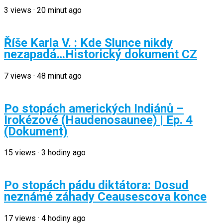
3
views
·
20 minut ago
Říše Karla V. : Kde Slunce nikdy
nezapadá…Historický dokument CZ
7
views
·
48 minut ago
Po stopách amerických Indiánů –
Irokézové (Haudenosaunee) | Ep. 4
(Dokument)
15
views
·
3 hodiny ago
Po stopách pádu diktátora: Dosud
neznámé záhady Ceausescova konce
17
views
·
4 hodiny ago