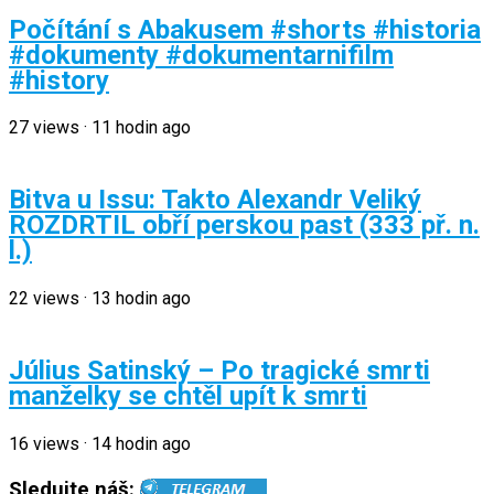
Počítání s Abakusem #shorts #historia
#dokumenty #dokumentarnifilm
#history
27
views
·
11 hodin ago
Bitva u Issu: Takto Alexandr Veliký
ROZDRTIL obří perskou past (333 př. n.
l.)
22
views
·
13 hodin ago
Július Satinský – Po tragické smrti
manželky se chtěl upít k smrti
16
views
·
14 hodin ago
Sledujte náš: