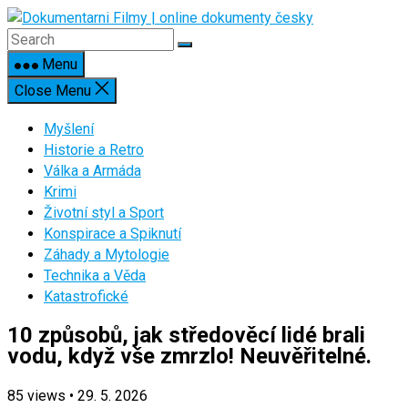
Skip
to
content
Menu
Close Menu
Myšlení
Historie a Retro
Válka a Armáda
Krimi
Životní styl a Sport
Konspirace a Spiknutí
Záhady a Mytologie
Technika a Věda
Katastrofické
10 způsobů, jak středověcí lidé brali
vodu, když vše zmrzlo! Neuvěřitelné.
85
views
•
29. 5. 2026